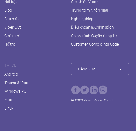
Nổi bật
Giới thiệu Viber
Blog
Trung tâm Nhãn hiệu
Bảo mật
Nghề nghiệp
Viber Out
Điều khoản & Chính sách
Cước phí
Chính sách Quyền riêng tư
Hỗ trợ
Customer Complaints Code
TẢI VỀ
Tiếng Việt
Android
iPhone & iPad
Windows PC
Mac
©
2026
Viber Media S.à r.l.
Linux