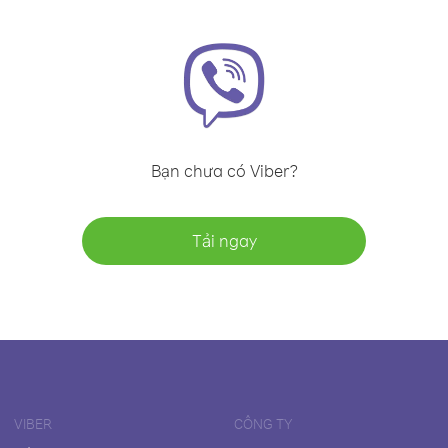
Bạn chưa có Viber?
Tải ngay
VIBER
CÔNG TY