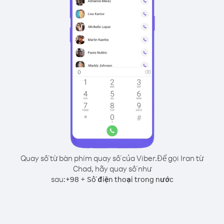
Quay số từ bàn phím quay số của Viber.
Để gọi Iran từ
Chad, hãy quay số như
sau:
+
+
98
Số điện thoại trong nước