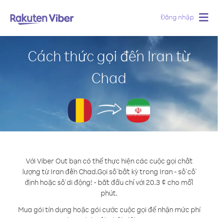
Đăng nhập
Togg
navig
Cách thức gọi đến Iran từ
Chad
Với Viber Out bạn có thể thực hiện các cuộc gọi chất
lượng từ Iran đến Chad.
Gọi số bất kỳ trong Iran - số cố
định hoặc số di động! - bắt đầu chỉ với 20.3 ¢ cho mỗi
phút.
Mua gói tín dụng hoặc gói cước cuộc gọi để nhận mức phí