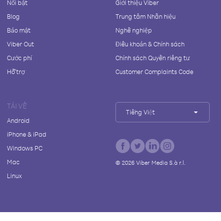
Nổi bật
Giới thiệu Viber
Blog
Trung tâm Nhãn hiệu
Bảo mật
Nghề nghiệp
Viber Out
Điều khoản & Chính sách
Cước phí
Chính sách Quyền riêng tư
Hỗ trợ
Customer Complaints Code
TẢI VỀ
Tiếng Việt
Android
iPhone & iPad
Windows PC
Mac
©
2026
Viber Media S.à r.l.
Linux