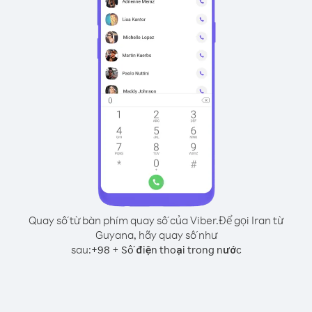
Quay số từ bàn phím quay số của Viber.
Để gọi Iran từ
Guyana, hãy quay số như
sau:
+
+
98
Số điện thoại trong nước