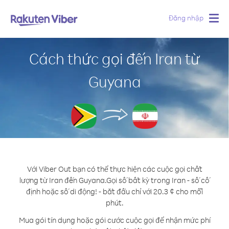
Đăng nhập
Togg
navig
Cách thức gọi đến Iran từ
Guyana
Với Viber Out bạn có thể thực hiện các cuộc gọi chất
lượng từ Iran đến Guyana.
Gọi số bất kỳ trong Iran - số cố
định hoặc số di động! - bắt đầu chỉ với 20.3 ¢ cho mỗi
phút.
Mua gói tín dụng hoặc gói cước cuộc gọi để nhận mức phí