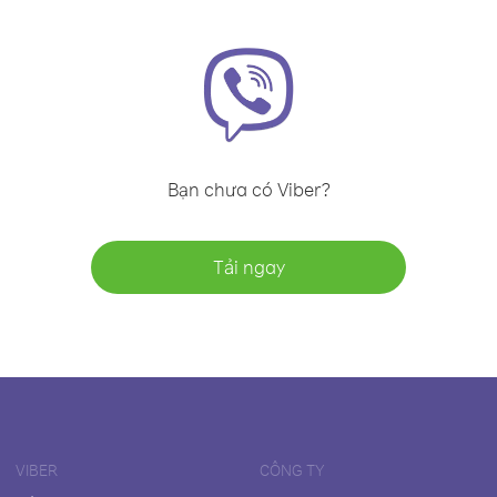
Bạn chưa có Viber?
Tải ngay
VIBER
CÔNG TY