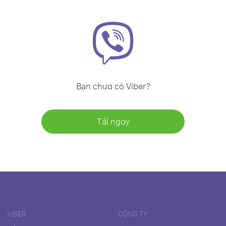
Bạn chưa có Viber?
Tải ngay
VIBER
CÔNG TY