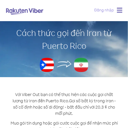
Đăng nhập
Togg
navig
Cách thức gọi đến Iran từ
Puerto Rico
Với Viber Out bạn có thể thực hiện các cuộc gọi chất
lượng từ Iran đến Puerto Rico.
Gọi số bất kỳ trong Iran -
số cố định hoặc số di động! - bắt đầu chỉ với 20.3 ¢ cho
mỗi phút.
Mua gói tín dụng hoặc gói cước cuộc gọi để nhận mức phí