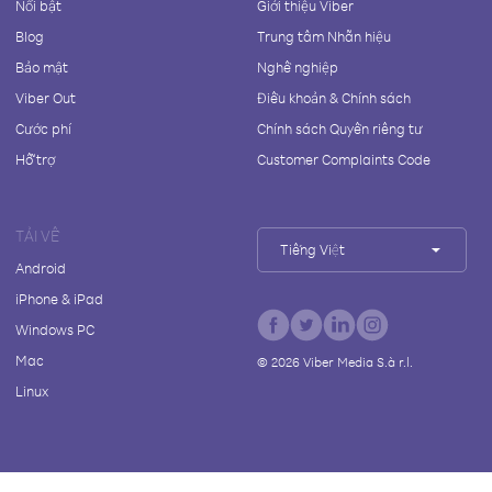
Nổi bật
Giới thiệu Viber
Blog
Trung tâm Nhãn hiệu
Bảo mật
Nghề nghiệp
Viber Out
Điều khoản & Chính sách
Cước phí
Chính sách Quyền riêng tư
Hỗ trợ
Customer Complaints Code
TẢI VỀ
Tiếng Việt
Android
iPhone & iPad
Windows PC
Mac
©
2026
Viber Media S.à r.l.
Linux