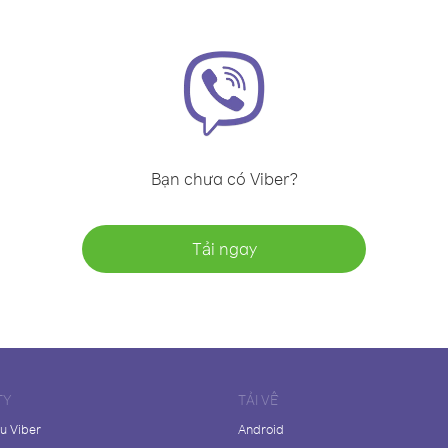
Bạn chưa có Viber?
Tải ngay
TY
TẢI VỀ
ệu Viber
Android