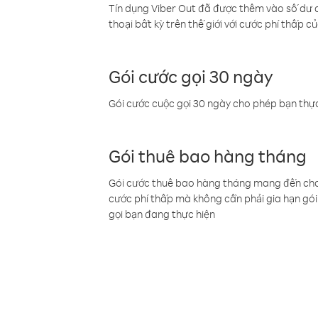
Tín dụng Viber Out đã được thêm vào số dư củ
thoại bất kỳ trên thế giới với cước phí thấp củ
Gói cước gọi 30 ngày
Gói cước cuộc gọi 30 ngày cho phép bạn thực
Gói thuê bao hàng tháng
Gói cước thuê bao hàng tháng mang đến cho b
cước phí thấp mà không cần phải gia hạn gói 
gọi bạn đang thực hiện