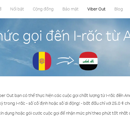
ề
Nổi bật
Cộng đồng
Bảo mật
Viber Out
Blog
ức gọi đến I-rắc từ
iber Out bạn có thể thực hiện các cuộc gọi chất lượng từ I-rắc đến An
kỳ trong I-rắc - số cố định hoặc số di động! - bắt đầu chỉ với 25.0 ¢ c
tín dụng hoặc gói cước cuộc gọi để nhận mức phí theo phút tốt nhất đ