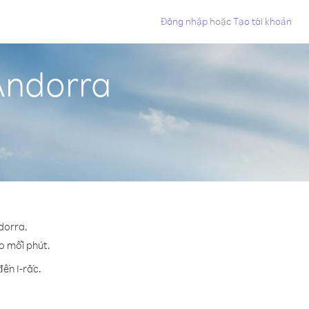
Đăng nhập
hoặc
Tạo tài khoản
 Andorra
dorra.
ho mỗi phút.
ến I-rắc.