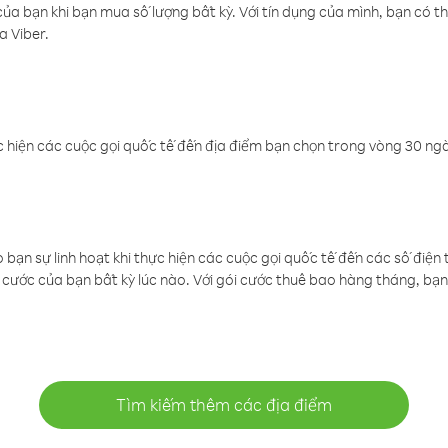
a bạn khi bạn mua số lượng bất kỳ. Với tín dụng của mình, bạn có th
a Viber.
 hiện các cuộc gọi quốc tế đến địa điểm bạn chọn trong vòng 30 ngày
ạn sự linh hoạt khi thực hiện các cuộc gọi quốc tế đến các số điện 
cước của bạn bất kỳ lúc nào. Với gói cước thuê bao hàng tháng, bạn 
Tìm kiếm thêm các địa điểm