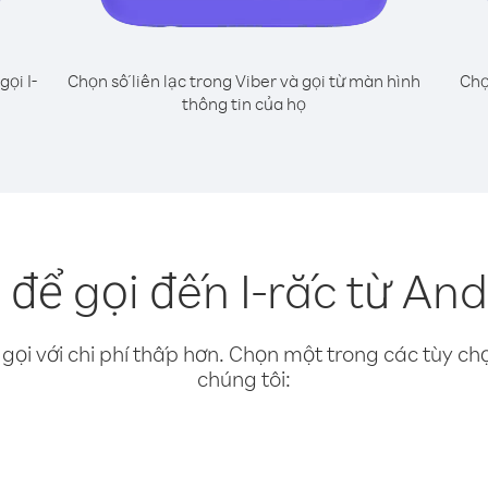
gọi I-
Chọn số liên lạc trong Viber và gọi từ màn hình
Chọ
thông tin của họ
để gọi đến I-rắc từ An
gọi với chi phí thấp hơn. Chọn một trong các tùy chọ
chúng tôi: