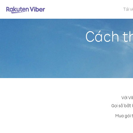
Tải v
Cách th
Với V
Gọi số bất 
Mua gói 