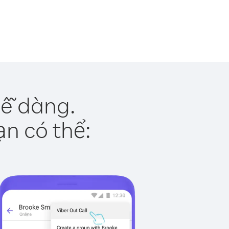
dễ dàng.
ạn có thể: