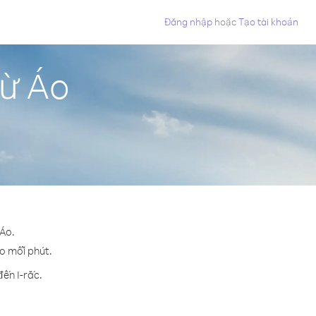
Đăng nhập
hoặc
Tạo tài khoản
từ Áo
 Áo.
ho mỗi phút.
ến I-rắc.