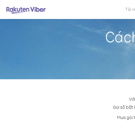
Tải v
Cách
Với
Gọi số bất 
Mua gói 