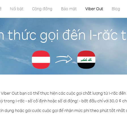
ề
Nổi bật
Cộng đồng
Bảo mật
Viber Out
Blog
 thức gọi đến I-rắc 
 Viber Out bạn có thể thực hiện các cuộc gọi chất lượng từ I-rắc đến
kỳ trong I-rắc - số cố định hoặc số di động! - bắt đầu chỉ với 30.0 ¢ c
tín dụng hoặc gói cước cuộc gọi để nhận mức phí theo phút tốt nhất đ