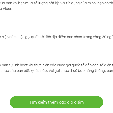
a bạn khi bạn mua số lượng bất kỳ. Với tín dụng của mình, bạn có th
a Viber.
 hiện các cuộc gọi quốc tế đến địa điểm bạn chọn trong vòng 30 ngày
ạn sự linh hoạt khi thực hiện các cuộc gọi quốc tế đến các số điện 
cước của bạn bất kỳ lúc nào. Với gói cước thuê bao hàng tháng, bạn 
Tìm kiếm thêm các địa điểm