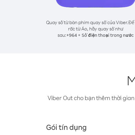
Quay số từ bàn phím quay số của Viber.
Để 
rắc từ Áo, hãy quay số như
sau:
+
+
964
Số điện thoại trong nước
M
Viber Out cho bạn thêm thời gian 
Gói tín dụng