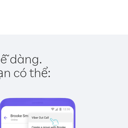
dễ dàng.
ạn có thể: