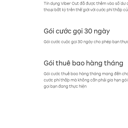
Tín dụng Viber Out đã được thêm vào số dư củ
thoại bất kỳ trên thế giới với cước phí thấp củ
Gói cước gọi 30 ngày
Gói cước cuộc gọi 30 ngày cho phép bạn thực
Gói thuê bao hàng tháng
Gói cước thuê bao hàng tháng mang đến cho b
cước phí thấp mà không cần phải gia hạn gói 
gọi bạn đang thực hiện