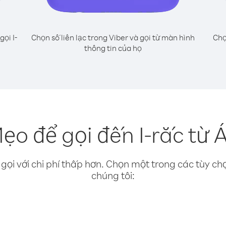
gọi I-
Chọn số liên lạc trong Viber và gọi từ màn hình
Chọ
thông tin của họ
ẹo để gọi đến I-rắc từ 
gọi với chi phí thấp hơn. Chọn một trong các tùy chọ
chúng tôi: