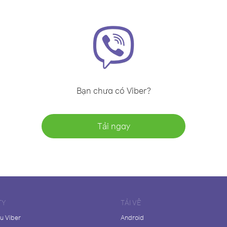
Bạn chưa có Viber?
Tải ngay
TY
TẢI VỀ
ệu Viber
Android