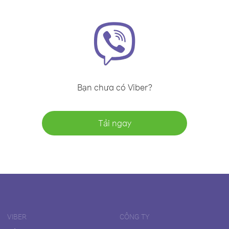
Bạn chưa có Viber?
Tải ngay
VIBER
CÔNG TY