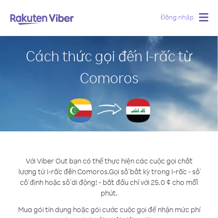
Đăng nhập
Togg
navig
Cách thức gọi đến I-rắc từ
Comoros
Với Viber Out bạn có thể thực hiện các cuộc gọi chất
lượng từ I-rắc đến Comoros.
Gọi số bất kỳ trong I-rắc - số
cố định hoặc số di động! - bắt đầu chỉ với 25.0 ¢ cho mỗi
phút.
Mua gói tín dụng hoặc gói cước cuộc gọi để nhận mức phí