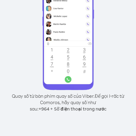
Quay số từ bàn phím quay số của Viber.
Để gọi I-rắc từ
Comoros, hãy quay số như
sau:
+
+
964
Số điện thoại trong nước