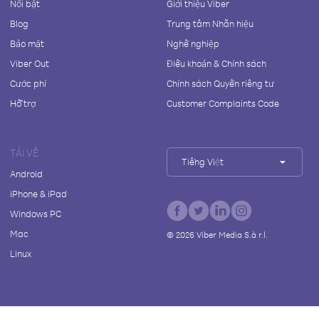
Nổi bật
Giới thiệu Viber
Blog
Trung tâm Nhãn hiệu
Bảo mật
Nghề nghiệp
Viber Out
Điều khoản & Chính sách
Cước phí
Chính sách Quyền riêng tư
Hỗ trợ
Customer Complaints Code
TẢI VỀ
Tiếng Việt
Android
iPhone & iPad
Windows PC
Mac
©
2026
Viber Media S.à r.l.
Linux