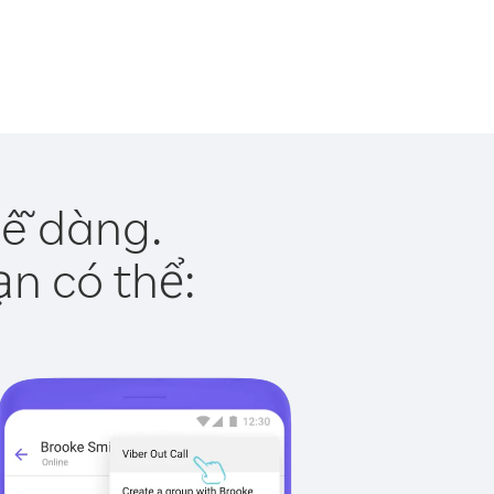
dễ dàng.
ạn có thể: