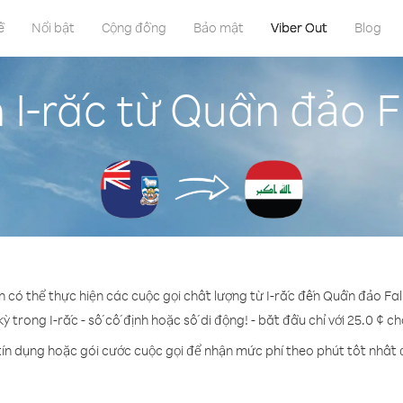
ề
Nổi bật
Cộng đồng
Bảo mật
Viber Out
Blog
 I-rắc từ Quần đảo F
n có thể thực hiện các cuộc gọi chất lượng từ I-rắc đến Quần đảo Fal
kỳ trong I-rắc - số cố định hoặc số di động! - bắt đầu chỉ với 25.0 ¢ c
tín dụng hoặc gói cước cuộc gọi để nhận mức phí theo phút tốt nhất đ