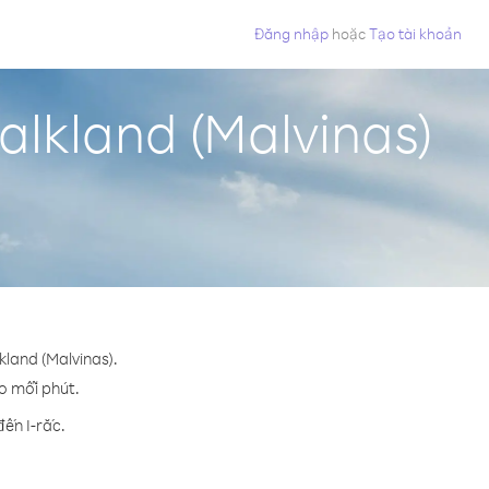
Đăng nhập
hoặc
Tạo tài khoản
alkland (Malvinas)
kland (Malvinas).
ho mỗi phút.
ến I-rắc.