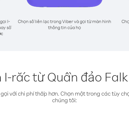
gọi I-
Chọn số liên lạc trong Viber và gọi từ màn hình
Chọ
uay số
thông tin của họ
ớc
 I-rắc từ Quần đảo Falk
gọi với chi phí thấp hơn. Chọn một trong các tùy chọ
chúng tôi: