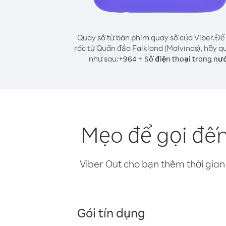
Quay số từ bàn phím quay số của Viber.
Để 
rắc từ Quần đảo Falkland (Malvinas), hãy q
như sau:
+
+
964
Số điện thoại trong nư
Mẹo để gọi đến
Viber Out cho bạn thêm thời gian 
Gói tín dụng