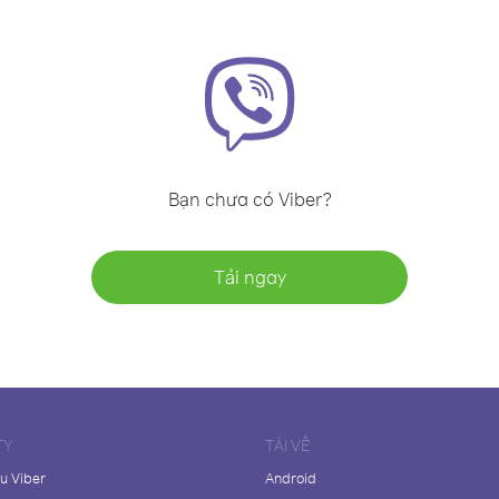
Bạn chưa có Viber?
Tải ngay
TY
TẢI VỀ
ệu Viber
Android