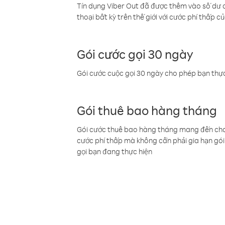
Tín dụng Viber Out đã được thêm vào số dư củ
thoại bất kỳ trên thế giới với cước phí thấp củ
Gói cước gọi 30 ngày
Gói cước cuộc gọi 30 ngày cho phép bạn thực
Gói thuê bao hàng tháng
Gói cước thuê bao hàng tháng mang đến cho b
cước phí thấp mà không cần phải gia hạn gói 
gọi bạn đang thực hiện