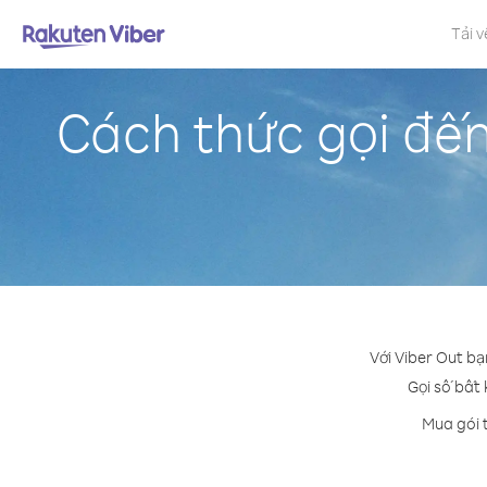
Tải v
Cách thức gọi đến
Với Viber Out bạ
Gọi số bất 
Mua gói 