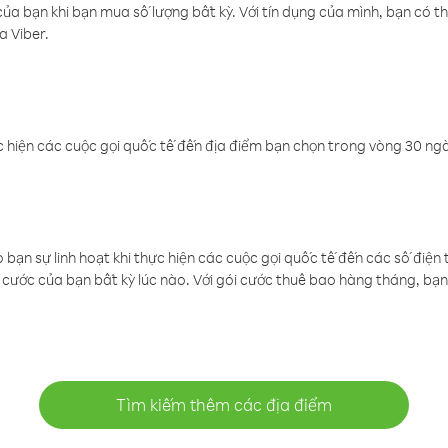
a bạn khi bạn mua số lượng bất kỳ. Với tín dụng của mình, bạn có th
a Viber.
 hiện các cuộc gọi quốc tế đến địa điểm bạn chọn trong vòng 30 ngày
ạn sự linh hoạt khi thực hiện các cuộc gọi quốc tế đến các số điện 
cước của bạn bất kỳ lúc nào. Với gói cước thuê bao hàng tháng, bạn 
Tìm kiếm thêm các địa điểm