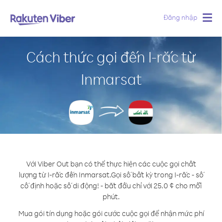
Đăng nhập
Togg
navig
Cách thức gọi đến I-rắc từ
Inmarsat
Với Viber Out bạn có thể thực hiện các cuộc gọi chất
lượng từ I-rắc đến Inmarsat.
Gọi số bất kỳ trong I-rắc - số
cố định hoặc số di động! - bắt đầu chỉ với 25.0 ¢ cho mỗi
phút.
Mua gói tín dụng hoặc gói cước cuộc gọi để nhận mức phí