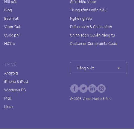
Nổi bật
Giới thiệu Viber
Blog
Trung tâm Nhãn hiệu
Bảo mật
Nghề nghiệp
Viber Out
Điều khoản & Chính sách
Cước phí
Chính sách Quyền riêng tư
Hỗ trợ
Customer Complaints Code
TẢI VỀ
Tiếng Việt
Android
iPhone & iPad
Windows PC
Mac
©
2026
Viber Media S.à r.l.
Linux