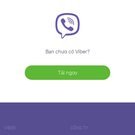
Bạn chưa có Viber?
Tải ngay
VIBER
CÔNG TY