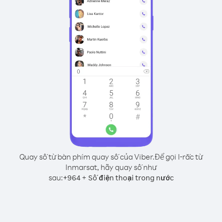
Quay số từ bàn phím quay số của Viber.
Để gọi I-rắc từ
Inmarsat, hãy quay số như
sau:
+
+
964
Số điện thoại trong nước