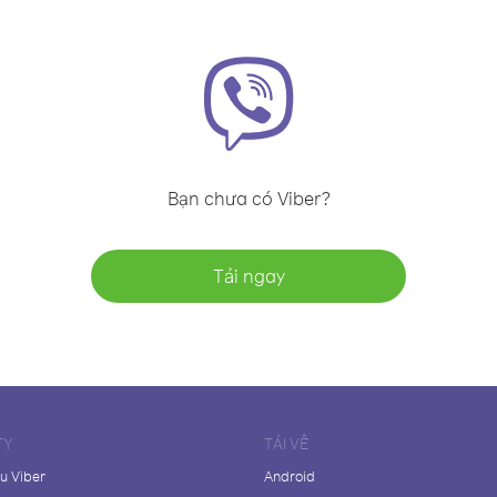
Bạn chưa có Viber?
Tải ngay
TY
TẢI VỀ
ệu Viber
Android