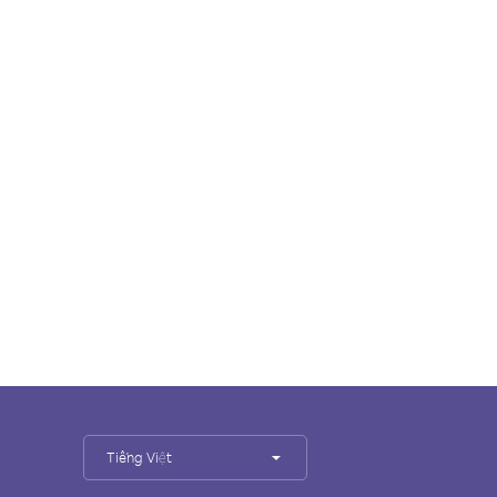
Tiếng Việt