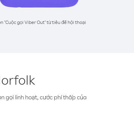
n "Cuộc gọi Viber Out" từ tiêu đề hội thoại
Norfolk
n gọi linh hoạt, cước phí thấp của