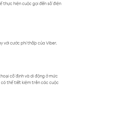
ể thực hiện cuộc gọi đến số điện
 với cước phí thấp của Viber.
thoại cố định và di động ở mức
có thể tiết kiệm trên các cuộc