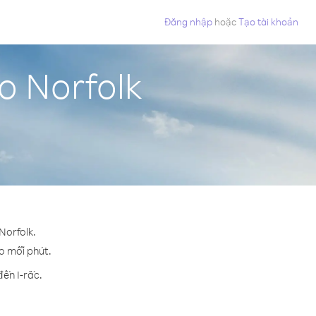
Đăng nhập
hoặc
Tạo tài khoản
ảo Norfolk
Norfolk.
ho mỗi phút.
ến I-rắc.