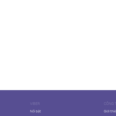
VIBER
CÔNG 
Nổi bật
Giới thi