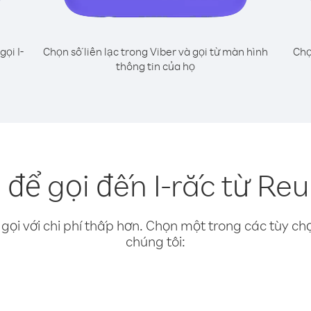
gọi I-
Chọn số liên lạc trong Viber và gọi từ màn hình
Chọ
thông tin của họ
để gọi đến I-rắc từ Re
gọi với chi phí thấp hơn. Chọn một trong các tùy chọ
chúng tôi: