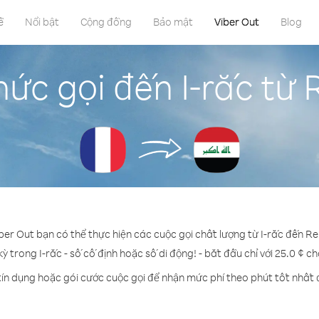
ề
Nổi bật
Cộng đồng
Bảo mật
Viber Out
Blog
ức gọi đến I-rắc từ
iber Out bạn có thể thực hiện các cuộc gọi chất lượng từ I-rắc đến Re
kỳ trong I-rắc - số cố định hoặc số di động! - bắt đầu chỉ với 25.0 ¢ c
tín dụng hoặc gói cước cuộc gọi để nhận mức phí theo phút tốt nhất đ