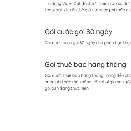
Tín dụng Viber Out đã được thêm vào số dư củ
thoại bất kỳ trên thế giới với cước phí thấp củ
Gói cước gọi 30 ngày
Gói cước cuộc gọi 30 ngày cho phép bạn thực
Gói thuê bao hàng tháng
Gói cước thuê bao hàng tháng mang đến cho b
cước phí thấp mà không cần phải gia hạn gói 
gọi bạn đang thực hiện