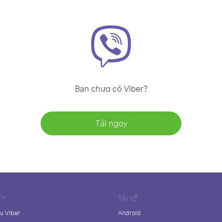
Bạn chưa có Viber?
Tải ngay
TY
TẢI VỀ
ệu Viber
Android