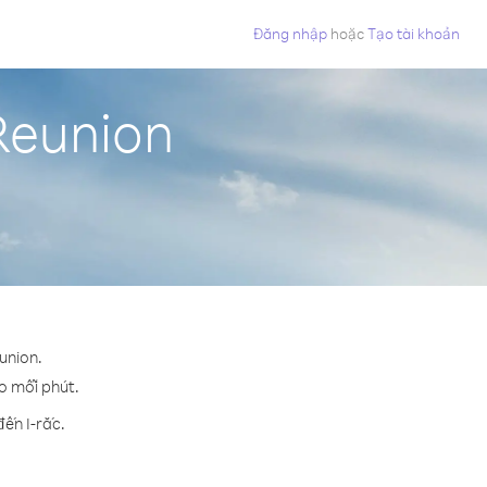
Đăng nhập
hoặc
Tạo tài khoản
 Reunion
union.
ho mỗi phút.
ến I-rắc.