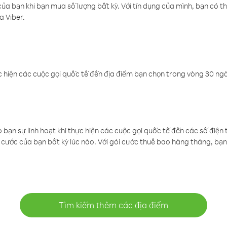
a bạn khi bạn mua số lượng bất kỳ. Với tín dụng của mình, bạn có th
a Viber.
 hiện các cuộc gọi quốc tế đến địa điểm bạn chọn trong vòng 30 ngày
ạn sự linh hoạt khi thực hiện các cuộc gọi quốc tế đến các số điện 
cước của bạn bất kỳ lúc nào. Với gói cước thuê bao hàng tháng, bạn 
Tìm kiếm thêm các địa điểm