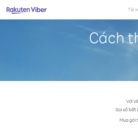
Tải v
Cách th
Với V
Gọi số bất 
Mua gói 