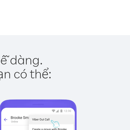
dễ dàng.
ạn có thể: