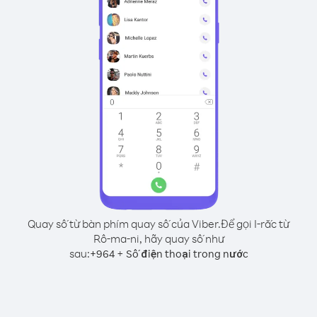
Quay số từ bàn phím quay số của Viber.
Để gọi I-rắc từ
Rô-ma-ni, hãy quay số như
sau:
+
+
964
Số điện thoại trong nước