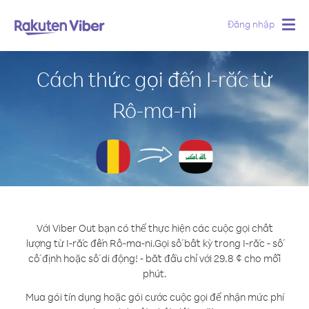
Đăng nhập
Togg
navig
Cách thức gọi đến I-rắc từ
Rô-ma-ni
Với Viber Out bạn có thể thực hiện các cuộc gọi chất
lượng từ I-rắc đến Rô-ma-ni.
Gọi số bất kỳ trong I-rắc - số
cố định hoặc số di động! - bắt đầu chỉ với 29.8 ¢ cho mỗi
phút.
Mua gói tín dụng hoặc gói cước cuộc gọi để nhận mức phí