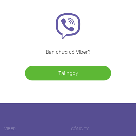
Bạn chưa có Viber?
Tải ngay
VIBER
CÔNG TY