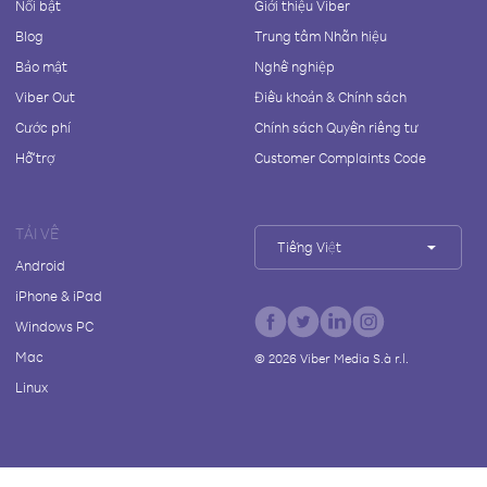
Nổi bật
Giới thiệu Viber
Blog
Trung tâm Nhãn hiệu
Bảo mật
Nghề nghiệp
Viber Out
Điều khoản & Chính sách
Cước phí
Chính sách Quyền riêng tư
Hỗ trợ
Customer Complaints Code
TẢI VỀ
Tiếng Việt
Android
iPhone & iPad
Windows PC
Mac
©
2026
Viber Media S.à r.l.
Linux