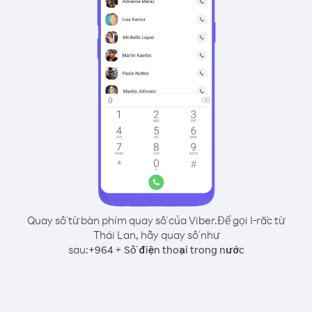
Quay số từ bàn phím quay số của Viber.
Để gọi I-rắc từ
Thái Lan, hãy quay số như
sau:
+
+
964
Số điện thoại trong nước