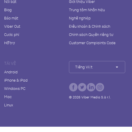
Nổi bật
Giới thiệu Viber
Blog
Trung tâm Nhãn hiệu
Bảo mật
Nghề nghiệp
Viber Out
Điều khoản & Chính sách
Cước phí
Chính sách Quyền riêng tư
Hỗ trợ
Customer Complaints Code
TẢI VỀ
Tiếng Việt
Android
iPhone & iPad
Windows PC
Mac
©
2026
Viber Media S.à r.l.
Linux