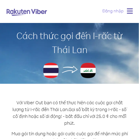
Đăng nhập
Togg
navig
Cách thức gọi đến I-rắc từ
Thái Lan
Với Viber Out bạn có thể thực hiện các cuộc gọi chất
lượng từ I-rắc đến Thái Lan.
Gọi số bất kỳ trong I-rắc - số
cố định hoặc số di động! - bắt đầu chỉ với 25.0 ¢ cho mỗi
phút.
Mua gói tín dụng hoặc gói cước cuộc gọi để nhận mức phí