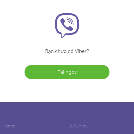
Bạn chưa có Viber?
Tải ngay
VIBER
CÔNG TY