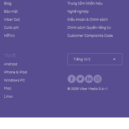
Blog
Trung tâm Nhãn hiệu
Bảo mật
Nghề nghiệp
Viber Out
Điều khoản & Chính sách
Cước phí
Chính sách Quyền riêng tư
Hỗ trợ
Customer Complaints Code
TẢI VỀ
Tiếng Việt
Android
iPhone & iPad
Windows PC
Mac
©
2026
Viber Media S.à r.l.
Linux