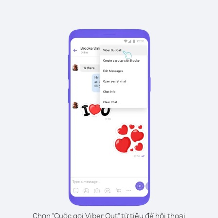
Chọn "Cuộc gọi Viber Out" từ tiêu đề hội thoại