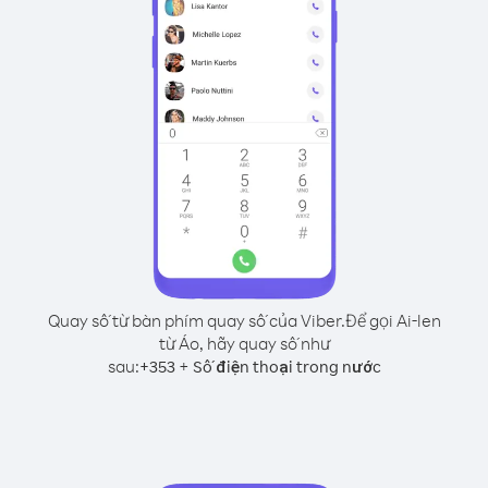
Quay số từ bàn phím quay số của Viber.
Để gọi Ai-len
từ Áo, hãy quay số như
sau:
+
+
353
Số điện thoại trong nước