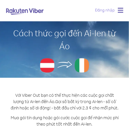
Đăng nhập
Togg
navig
Cách thức gọi đến Ai-len từ
Áo
Với Viber Out bạn có thể thực hiện các cuộc gọi chất
lượng từ Ai-len đến Áo.
Gọi số bất kỳ trong Ai-len - số cố
định hoặc số di động! - bắt đầu chỉ với 2.3 ¢ cho mỗi phút.
Mua gói tín dụng hoặc gói cước cuộc gọi để nhận mức phí
theo phút tốt nhất đến Ai-len.