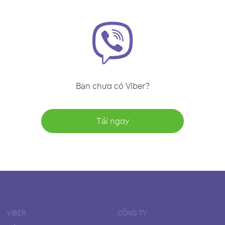
Bạn chưa có Viber?
Tải ngay
VIBER
CÔNG TY