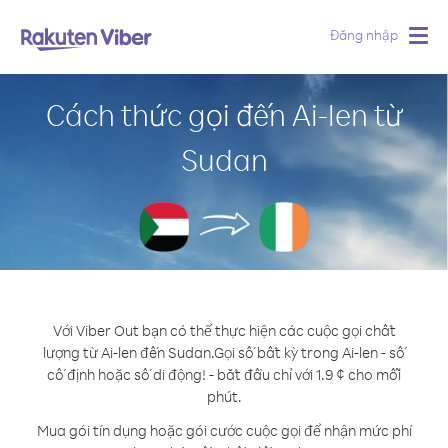
Đăng nhập
Togg
navig
Cách thức gọi đến Ai-len từ
Sudan
Với Viber Out bạn có thể thực hiện các cuộc gọi chất
lượng từ Ai-len đến Sudan.
Gọi số bất kỳ trong Ai-len - số
cố định hoặc số di động! - bắt đầu chỉ với 1.9 ¢ cho mỗi
phút.
Mua gói tín dụng hoặc gói cước cuộc gọi để nhận mức phí