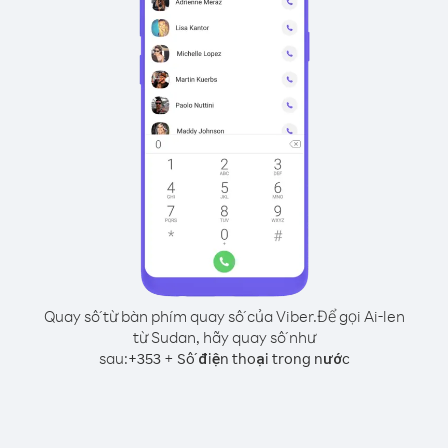
Quay số từ bàn phím quay số của Viber.
Để gọi Ai-len
từ Sudan, hãy quay số như
sau:
+
+
353
Số điện thoại trong nước