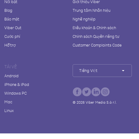
Nổi bật
Giới thiệu Viber
Blog
Trung tâm Nhãn hiệu
Bảo mật
Nghề nghiệp
Viber Out
Điều khoản & Chính sách
Cước phí
Chính sách Quyền riêng tư
Hỗ trợ
Customer Complaints Code
TẢI VỀ
Tiếng Việt
Android
iPhone & iPad
Windows PC
Mac
©
2026
Viber Media S.à r.l.
Linux