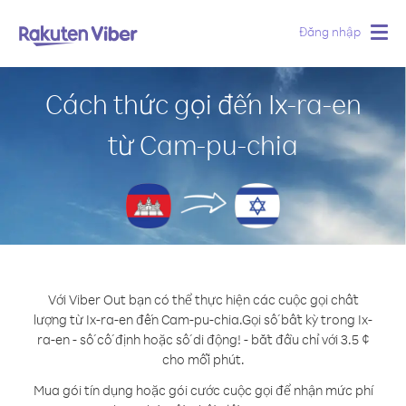
Đăng nhập
Togg
navig
Cách thức gọi đến Ix-ra-en
từ Cam-pu-chia
Với Viber Out bạn có thể thực hiện các cuộc gọi chất
lượng từ Ix-ra-en đến Cam-pu-chia.
Gọi số bất kỳ trong Ix-
ra-en - số cố định hoặc số di động! - bắt đầu chỉ với 3.5 ¢
cho mỗi phút.
Mua gói tín dụng hoặc gói cước cuộc gọi để nhận mức phí