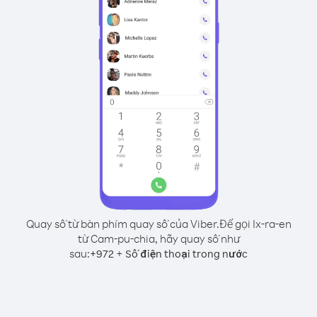
Quay số từ bàn phím quay số của Viber.
Để gọi Ix-ra-en
từ Cam-pu-chia, hãy quay số như
sau:
+
+
972
Số điện thoại trong nước