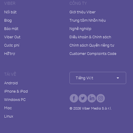
VIBER
CÔNG TY
Nổi bật
Giới thiệu Viber
Blog
Trung tâm Nhãn hiệu
Bảo mật
Nghề nghiệp
Viber Out
Điều khoản & Chính sách
Cước phí
Chính sách Quyền riêng tư
Hỗ trợ
Customer Complaints Code
TẢI VỀ
Tiếng Việt
Android
iPhone & iPad
Windows PC
Mac
©
2026
Viber Media S.à r.l.
Linux