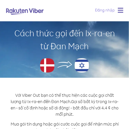
Đăng nhập
Togg
navig
Cách thức gọi đến Ix-ra-en
từ Đan Mạch
Với Viber Out bạn có thể thực hiện các cuộc gọi chất
lượng từ Ix-ra-en đến Đan Mạch.
Gọi số bất kỳ trong Ix-ra-
en - số cố định hoặc số di động! - bắt đầu chỉ với 4.4 ¢ cho
mỗi phút.
Mua gói tín dụng hoặc gói cước cuộc gọi để nhận mức phí