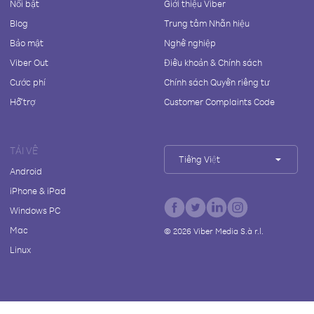
Nổi bật
Giới thiệu Viber
Blog
Trung tâm Nhãn hiệu
Bảo mật
Nghề nghiệp
Viber Out
Điều khoản & Chính sách
Cước phí
Chính sách Quyền riêng tư
Hỗ trợ
Customer Complaints Code
TẢI VỀ
Tiếng Việt
Android
iPhone & iPad
Windows PC
Mac
©
2026
Viber Media S.à r.l.
Linux