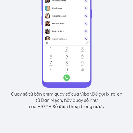
Quay số từ bàn phím quay số của Viber.
Để gọi Ix-ra-en
từ Đan Mạch, hãy quay số như
sau:
+
+
972
Số điện thoại trong nước