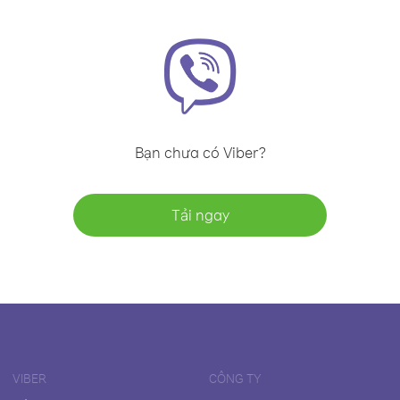
Bạn chưa có Viber?
Tải ngay
VIBER
CÔNG TY