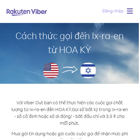
Đăng nhập
Togg
navig
Cách thức gọi đến Ix-ra-en
từ HOA KỲ
Với Viber Out bạn có thể thực hiện các cuộc gọi chất
lượng từ Ix-ra-en đến HOA KỲ.
Gọi số bất kỳ trong Ix-ra-en
- số cố định hoặc số di động! - bắt đầu chỉ với 3.5 ¢ cho
mỗi phút.
Mua gói tín dụng hoặc gói cước cuộc gọi để nhận mức phí