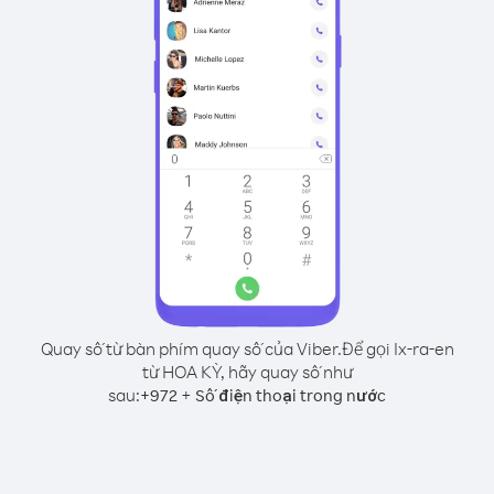
Quay số từ bàn phím quay số của Viber.
Để gọi Ix-ra-en
từ HOA KỲ, hãy quay số như
sau:
+
+
972
Số điện thoại trong nước