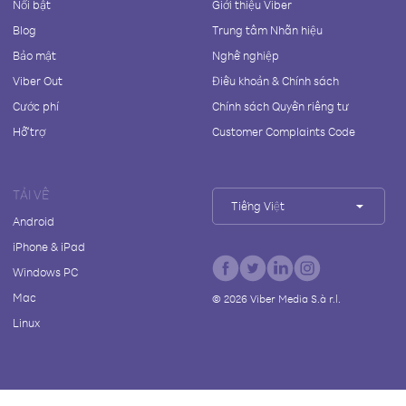
Nổi bật
Giới thiệu Viber
Blog
Trung tâm Nhãn hiệu
Bảo mật
Nghề nghiệp
Viber Out
Điều khoản & Chính sách
Cước phí
Chính sách Quyền riêng tư
Hỗ trợ
Customer Complaints Code
TẢI VỀ
Tiếng Việt
Android
iPhone & iPad
Windows PC
Mac
©
2026
Viber Media S.à r.l.
Linux