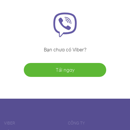
Bạn chưa có Viber?
Tải ngay
VIBER
CÔNG TY