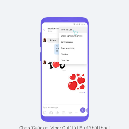
Chọn "Cuộc gọi Viber Out" từ tiêu đề hội thoại