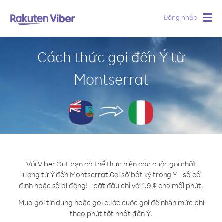
Đăng nhập
Togg
navig
Cách thức gọi đến Ý từ
Montserrat
Với Viber Out bạn có thể thực hiện các cuộc gọi chất
lượng từ Ý đến Montserrat.
Gọi số bất kỳ trong Ý - số cố
định hoặc số di động! - bắt đầu chỉ với 1.9 ¢ cho mỗi phút.
Mua gói tín dụng hoặc gói cước cuộc gọi để nhận mức phí
theo phút tốt nhất đến Ý.