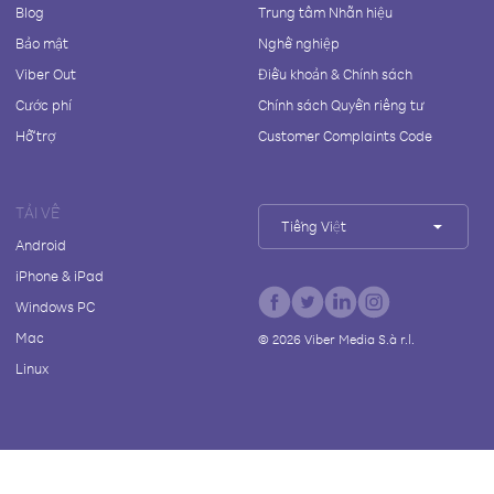
Blog
Trung tâm Nhãn hiệu
Bảo mật
Nghề nghiệp
Viber Out
Điều khoản & Chính sách
Cước phí
Chính sách Quyền riêng tư
Hỗ trợ
Customer Complaints Code
TẢI VỀ
Tiếng Việt
Android
iPhone & iPad
Windows PC
Mac
©
2026
Viber Media S.à r.l.
Linux