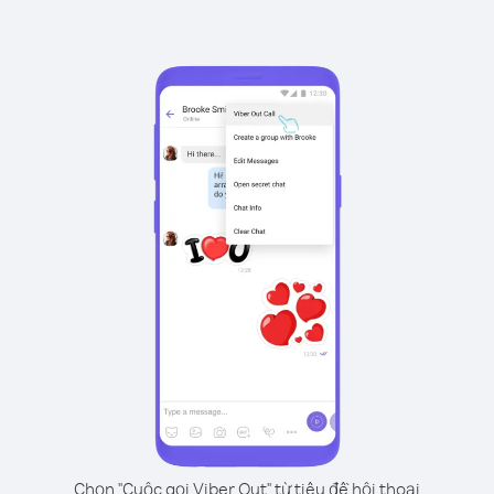
Chọn "Cuộc gọi Viber Out" từ tiêu đề hội thoại