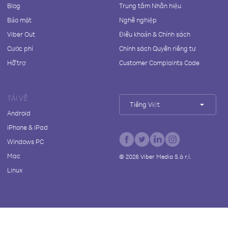
Blog
Trung tâm Nhãn hiệu
Bảo mật
Nghề nghiệp
Viber Out
Điều khoản & Chính sách
Cước phí
Chính sách Quyền riêng tư
Hỗ trợ
Customer Complaints Code
TẢI VỀ
Tiếng Việt
Android
iPhone & iPad
Windows PC
Mac
©
2026
Viber Media S.à r.l.
Linux