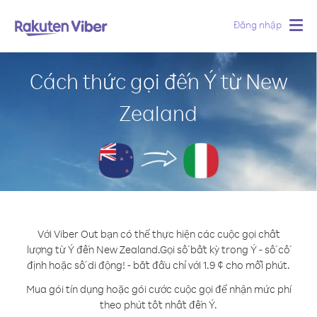
Đăng nhập
Togg
navig
Cách thức gọi đến Ý từ New
Zealand
Với Viber Out bạn có thể thực hiện các cuộc gọi chất
lượng từ Ý đến New Zealand.
Gọi số bất kỳ trong Ý - số cố
định hoặc số di động! - bắt đầu chỉ với 1.9 ¢ cho mỗi phút.
Mua gói tín dụng hoặc gói cước cuộc gọi để nhận mức phí
theo phút tốt nhất đến Ý.