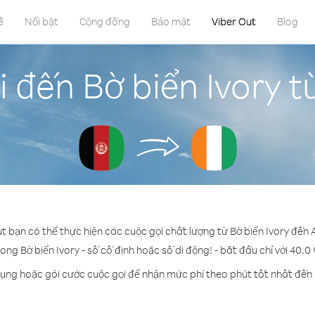
ề
Nổi bật
Cộng đồng
Bảo mật
Viber Out
Blog
 đến Bờ biển Ivory 
ut bạn có thể thực hiện các cuộc gọi chất lượng từ Bờ biển Ivory đến 
rong Bờ biển Ivory - số cố định hoặc số di động! - bắt đầu chỉ với 40.0
dụng hoặc gói cước cuộc gọi để nhận mức phí theo phút tốt nhất đến B