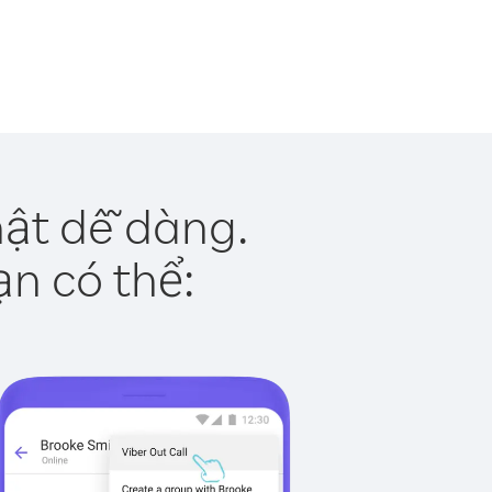
hật dễ dàng.
ạn có thể: