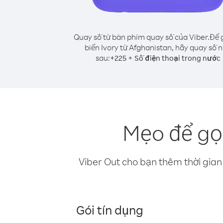
Quay số từ bàn phím quay số của Viber.
Để 
biển Ivory từ Afghanistan, hãy quay số 
sau:
+
+
225
Số điện thoại trong nước
Mẹo để gọi
Viber Out cho bạn thêm thời gian 
Gói tín dụng