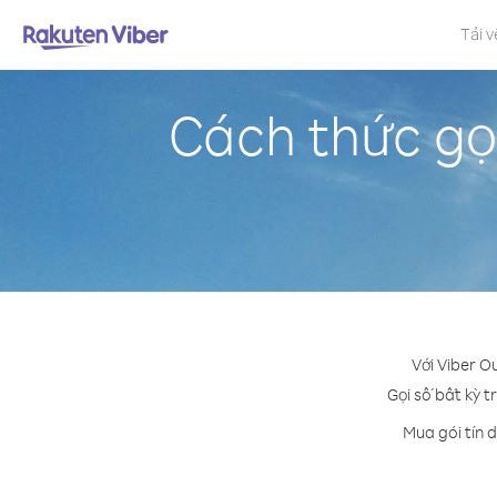
Tải v
Cách thức gọi
Với Viber O
Gọi số bất kỳ t
Mua gói tín 