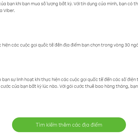
a bạn khi bạn mua số lượng bất kỳ. Với tín dụng của mình, bạn có th
a Viber.
 hiện các cuộc gọi quốc tế đến địa điểm bạn chọn trong vòng 30 ngày
ạn sự linh hoạt khi thực hiện các cuộc gọi quốc tế đến các số điện 
cước của bạn bất kỳ lúc nào. Với gói cước thuê bao hàng tháng, bạn 
Tìm kiếm thêm các địa điểm