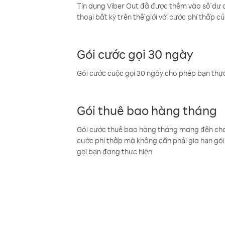
Tín dụng Viber Out đã được thêm vào số dư củ
thoại bất kỳ trên thế giới với cước phí thấp củ
Gói cước gọi 30 ngày
Gói cước cuộc gọi 30 ngày cho phép bạn thực
Gói thuê bao hàng tháng
Gói cước thuê bao hàng tháng mang đến cho b
cước phí thấp mà không cần phải gia hạn gói 
gọi bạn đang thực hiện