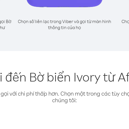
gọi Bờ
Chọn số liên lạc trong Viber và gọi từ màn hình
Chọ
như
thông tin của họ
 đến Bờ biển Ivory từ 
gọi với chi phí thấp hơn. Chọn một trong các tùy chọ
chúng tôi: