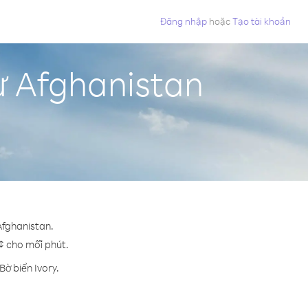
Đăng nhập
hoặc
Tạo tài khoản
từ Afghanistan
Afghanistan.
 ¢ cho mỗi phút.
ờ biển Ivory.