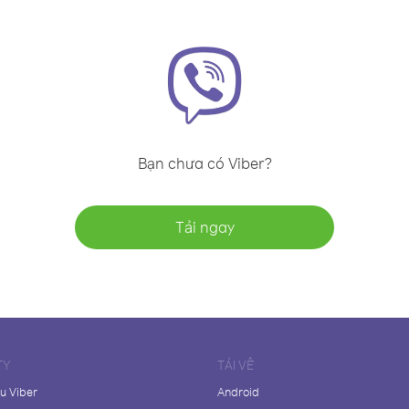
Bạn chưa có Viber?
Tải ngay
TY
TẢI VỀ
ệu Viber
Android