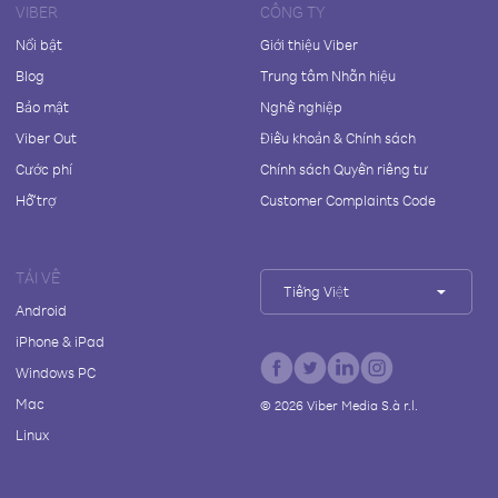
VIBER
CÔNG TY
Nổi bật
Giới thiệu Viber
Blog
Trung tâm Nhãn hiệu
Bảo mật
Nghề nghiệp
Viber Out
Điều khoản & Chính sách
Cước phí
Chính sách Quyền riêng tư
Hỗ trợ
Customer Complaints Code
TẢI VỀ
Tiếng Việt
Android
iPhone & iPad
Windows PC
Mac
©
2026
Viber Media S.à r.l.
Linux