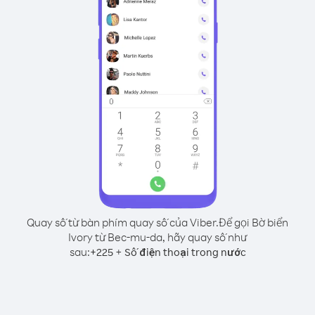
Quay số từ bàn phím quay số của Viber.
Để gọi Bờ biển
Ivory từ Bec-mu-da, hãy quay số như
sau:
+
+
225
Số điện thoại trong nước