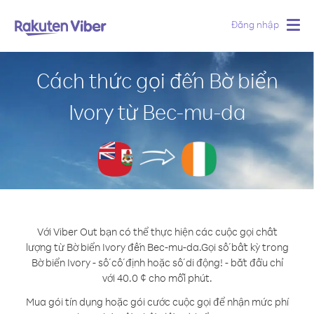
Đăng nhập
Togg
navig
Cách thức gọi đến Bờ biển
Ivory từ Bec-mu-da
Với Viber Out bạn có thể thực hiện các cuộc gọi chất
lượng từ Bờ biển Ivory đến Bec-mu-da.
Gọi số bất kỳ trong
Bờ biển Ivory - số cố định hoặc số di động! - bắt đầu chỉ
với 40.0 ¢ cho mỗi phút.
Mua gói tín dụng hoặc gói cước cuộc gọi để nhận mức phí