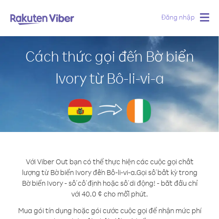
Đăng nhập
Togg
navig
Cách thức gọi đến Bờ biển
Ivory từ Bô-li-vi-a
Với Viber Out bạn có thể thực hiện các cuộc gọi chất
lượng từ Bờ biển Ivory đến Bô-li-vi-a.
Gọi số bất kỳ trong
Bờ biển Ivory - số cố định hoặc số di động! - bắt đầu chỉ
với 40.0 ¢ cho mỗi phút.
Mua gói tín dụng hoặc gói cước cuộc gọi để nhận mức phí