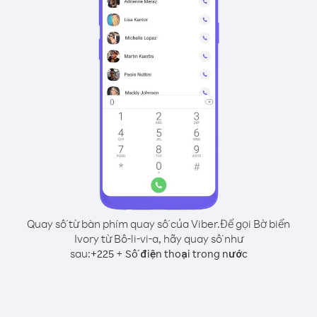
Quay số từ bàn phím quay số của Viber.
Để gọi Bờ biển
Ivory từ Bô-li-vi-a, hãy quay số như
sau:
+
+
225
Số điện thoại trong nước