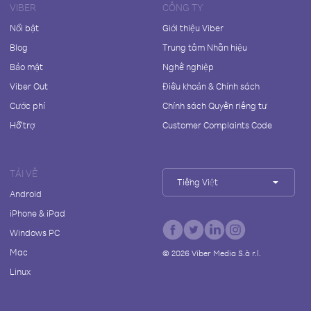
VIBER
CÔNG TY
Nổi bật
Giới thiệu Viber
Blog
Trung tâm Nhãn hiệu
Bảo mật
Nghề nghiệp
Viber Out
Điều khoản & Chính sách
Cước phí
Chính sách Quyền riêng tư
Hỗ trợ
Customer Complaints Code
TẢI VỀ
Tiếng Việt
Android
iPhone & iPad
Windows PC
Mac
©
2026
Viber Media S.à r.l.
Linux