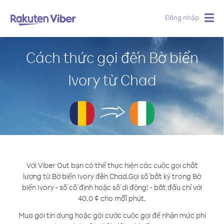
Đăng nhập
Togg
navig
Cách thức gọi đến Bờ biển
Ivory từ Chad
Với Viber Out bạn có thể thực hiện các cuộc gọi chất
lượng từ Bờ biển Ivory đến Chad.
Gọi số bất kỳ trong Bờ
biển Ivory - số cố định hoặc số di động! - bắt đầu chỉ với
40.0 ¢ cho mỗi phút.
Mua gói tín dụng hoặc gói cước cuộc gọi để nhận mức phí