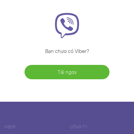
Bạn chưa có Viber?
Tải ngay
VIBER
CÔNG TY