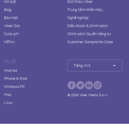
Nổi bật
Giới thiệu Viber
Blog
Trung tâm Nhãn hiệu
Bảo mật
Nghề nghiệp
Viber Out
Điều khoản & Chính sách
Cước phí
Chính sách Quyền riêng tư
Hỗ trợ
Customer Complaints Code
TẢI VỀ
Tiếng Việt
Android
iPhone & iPad
Windows PC
Mac
©
2026
Viber Media S.à r.l.
Linux