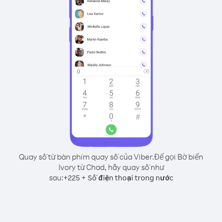
Quay số từ bàn phím quay số của Viber.
Để gọi Bờ biển
Ivory từ Chad, hãy quay số như
sau:
+
+
225
Số điện thoại trong nước