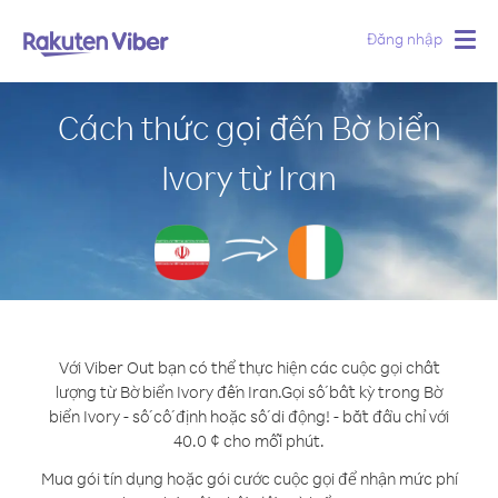
Đăng nhập
Togg
navig
Cách thức gọi đến Bờ biển
Ivory từ Iran
Với Viber Out bạn có thể thực hiện các cuộc gọi chất
lượng từ Bờ biển Ivory đến Iran.
Gọi số bất kỳ trong Bờ
biển Ivory - số cố định hoặc số di động! - bắt đầu chỉ với
40.0 ¢ cho mỗi phút.
Mua gói tín dụng hoặc gói cước cuộc gọi để nhận mức phí