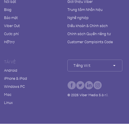
Nổi bật
Giới thiệu Viber
Blog
Trung tâm Nhãn hiệu
Bảo mật
Nghề nghiệp
Viber Out
Điều khoản & Chính sách
Cước phí
Chính sách Quyền riêng tư
Hỗ trợ
Customer Complaints Code
TẢI VỀ
Tiếng Việt
Android
iPhone & iPad
Windows PC
Mac
©
2026
Viber Media S.à r.l.
Linux