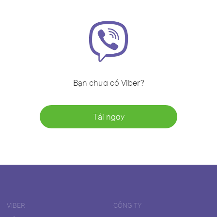
Bạn chưa có Viber?
Tải ngay
VIBER
CÔNG TY