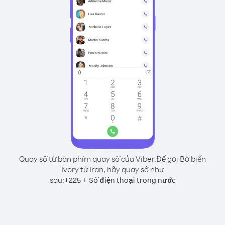
Quay số từ bàn phím quay số của Viber.
Để gọi Bờ biển
Ivory từ Iran, hãy quay số như
sau:
+
+
225
Số điện thoại trong nước