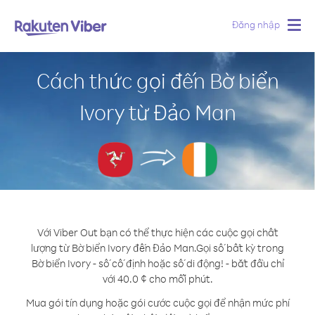
Đăng nhập
Togg
navig
Cách thức gọi đến Bờ biển
Ivory từ Đảo Man
Với Viber Out bạn có thể thực hiện các cuộc gọi chất
lượng từ Bờ biển Ivory đến Đảo Man.
Gọi số bất kỳ trong
Bờ biển Ivory - số cố định hoặc số di động! - bắt đầu chỉ
với 40.0 ¢ cho mỗi phút.
Mua gói tín dụng hoặc gói cước cuộc gọi để nhận mức phí