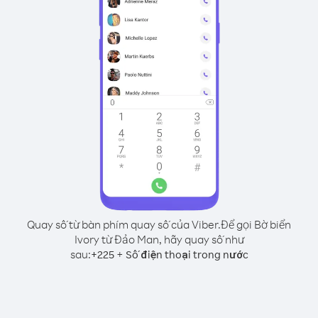
Quay số từ bàn phím quay số của Viber.
Để gọi Bờ biển
Ivory từ Đảo Man, hãy quay số như
sau:
+
+
225
Số điện thoại trong nước