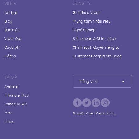
VIBER
CÔNG TY
Nổi bật
Giới thiệu Viber
Blog
Trung tâm Nhãn hiệu
Bảo mật
Nghề nghiệp
Viber Out
Điều khoản & Chính sách
Cước phí
Chính sách Quyền riêng tư
Hỗ trợ
Customer Complaints Code
TẢI VỀ
Tiếng Việt
Android
iPhone & iPad
Windows PC
Mac
©
2026
Viber Media S.à r.l.
Linux