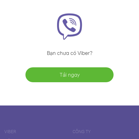
Bạn chưa có Viber?
Tải ngay
VIBER
CÔNG TY