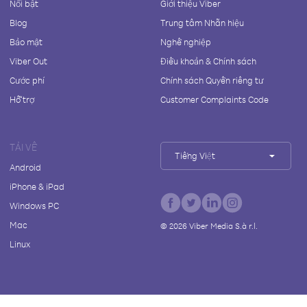
Nổi bật
Giới thiệu Viber
Blog
Trung tâm Nhãn hiệu
Bảo mật
Nghề nghiệp
Viber Out
Điều khoản & Chính sách
Cước phí
Chính sách Quyền riêng tư
Hỗ trợ
Customer Complaints Code
TẢI VỀ
Tiếng Việt
Android
iPhone & iPad
Windows PC
Mac
©
2026
Viber Media S.à r.l.
Linux