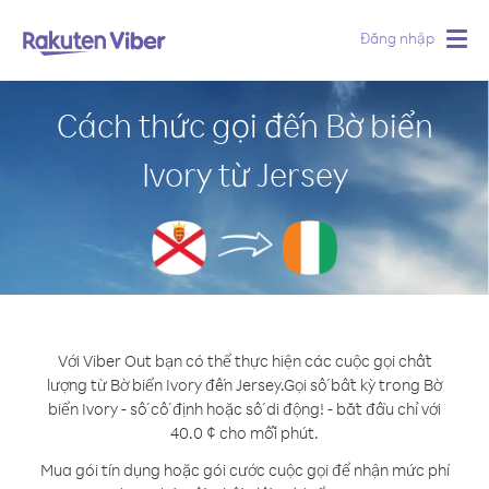
Đăng nhập
Togg
navig
Cách thức gọi đến Bờ biển
Ivory từ Jersey
Với Viber Out bạn có thể thực hiện các cuộc gọi chất
lượng từ Bờ biển Ivory đến Jersey.
Gọi số bất kỳ trong Bờ
biển Ivory - số cố định hoặc số di động! - bắt đầu chỉ với
40.0 ¢ cho mỗi phút.
Mua gói tín dụng hoặc gói cước cuộc gọi để nhận mức phí