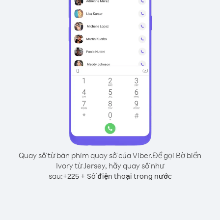
Quay số từ bàn phím quay số của Viber.
Để gọi Bờ biển
Ivory từ Jersey, hãy quay số như
sau:
+
+
225
Số điện thoại trong nước