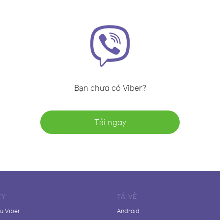
Bạn chưa có Viber?
Tải ngay
TY
TẢI VỀ
ệu Viber
Android