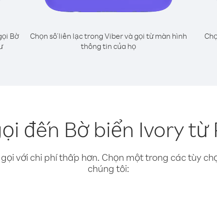
gọi Bờ
Chọn số liên lạc trong Viber và gọi từ màn hình
Chọ
ư
thông tin của họ
ọi đến Bờ biển Ivory từ
gọi với chi phí thấp hơn. Chọn một trong các tùy chọ
chúng tôi: