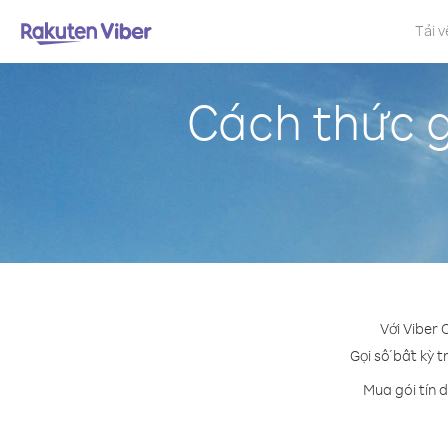
Tải v
Cách thức g
Với Viber 
Gọi số bất kỳ t
Mua gói tín 