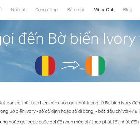
ề
Nổi bật
Cộng đồng
Bảo mật
Viber Out
Blog
ọi đến Bờ biển Ivory
Out bạn có thể thực hiện các cuộc gọi chất lượng từ Bờ biển Ivory đế
rong Bờ biển Ivory - số cố định hoặc số di động! - bắt đầu chỉ với 47.6
dụng hoặc gói cước cuộc gọi để nhận mức phí theo phút tốt nhất đến B