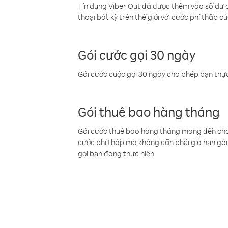
Tín dụng Viber Out đã được thêm vào số dư củ
thoại bất kỳ trên thế giới với cước phí thấp củ
Gói cước gọi 30 ngày
Gói cước cuộc gọi 30 ngày cho phép bạn thực
Gói thuê bao hàng tháng
Gói cước thuê bao hàng tháng mang đến cho b
cước phí thấp mà không cần phải gia hạn gói 
gọi bạn đang thực hiện