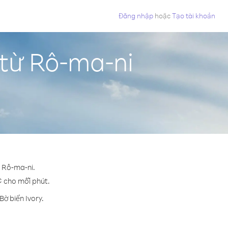
Đăng nhập
hoặc
Tạo tài khoản
 từ Rô-ma-ni
n Rô-ma-ni.
 ¢ cho mỗi phút.
ờ biển Ivory.