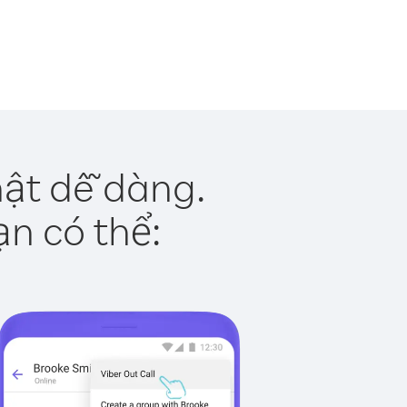
hật dễ dàng.
ạn có thể: