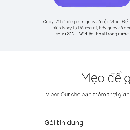
Quay số từ bàn phím quay số của Viber.
Để 
biển Ivory từ Rô-ma-ni, hãy quay số nh
sau:
+
+
225
Số điện thoại trong nước
Mẹo để g
Viber Out cho bạn thêm thời gian 
Gói tín dụng