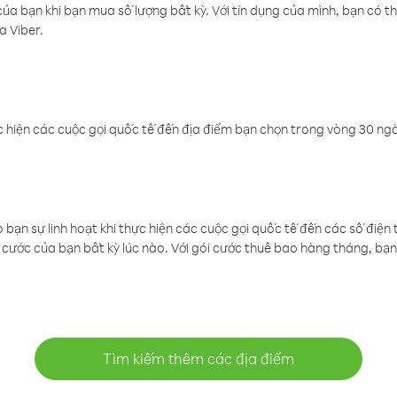
a bạn khi bạn mua số lượng bất kỳ. Với tín dụng của mình, bạn có th
a Viber.
 hiện các cuộc gọi quốc tế đến địa điểm bạn chọn trong vòng 30 ngày
ạn sự linh hoạt khi thực hiện các cuộc gọi quốc tế đến các số điện 
cước của bạn bất kỳ lúc nào. Với gói cước thuê bao hàng tháng, bạn 
Tìm kiếm thêm các địa điểm