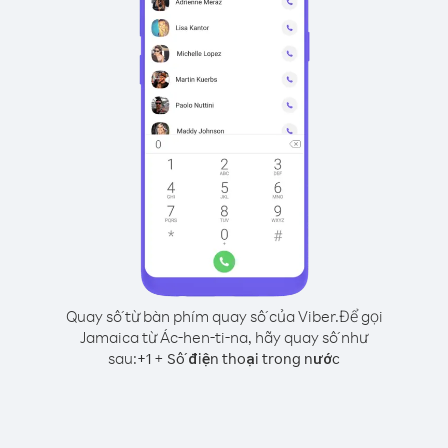
Quay số từ bàn phím quay số của Viber.
Để gọi
Jamaica từ Ác-hen-ti-na, hãy quay số như
sau:
+
+
1
Số điện thoại trong nước