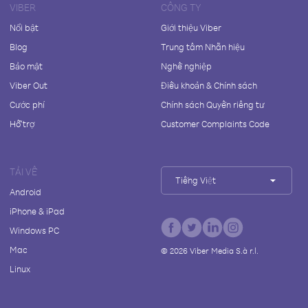
VIBER
CÔNG TY
Nổi bật
Giới thiệu Viber
Blog
Trung tâm Nhãn hiệu
Bảo mật
Nghề nghiệp
Viber Out
Điều khoản & Chính sách
Cước phí
Chính sách Quyền riêng tư
Hỗ trợ
Customer Complaints Code
TẢI VỀ
Tiếng Việt
Android
iPhone & iPad
Windows PC
Mac
©
2026
Viber Media S.à r.l.
Linux