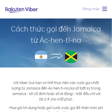
Đăng nhập
Togg
navig
Cách thức gọi đến Jamaica
từ Ác-hen-ti-na
Với Viber Out bạn có thể thực hiện các cuộc gọi chất
lượng từ Jamaica đến Ác-hen-ti-na.
Gọi số bất kỳ trong
Jamaica - số cố định hoặc số di động! - bắt đầu chỉ với
26.0 ¢ cho mỗi phút.
Mua gói tín dụng hoặc gói cước cuộc gọi để nhận mức phí