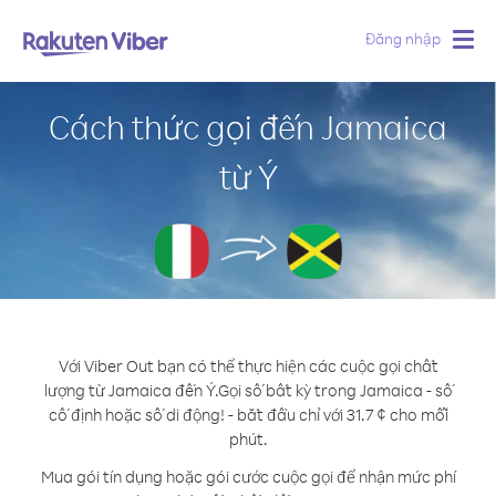
Đăng nhập
Togg
navig
Cách thức gọi đến Jamaica
từ Ý
Với Viber Out bạn có thể thực hiện các cuộc gọi chất
lượng từ Jamaica đến Ý.
Gọi số bất kỳ trong Jamaica - số
cố định hoặc số di động! - bắt đầu chỉ với 31.7 ¢ cho mỗi
phút.
Mua gói tín dụng hoặc gói cước cuộc gọi để nhận mức phí