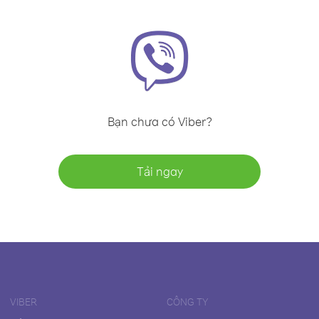
Bạn chưa có Viber?
Tải ngay
VIBER
CÔNG TY