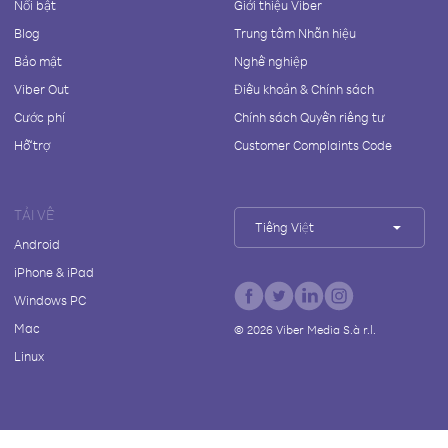
Nổi bật
Giới thiệu Viber
Blog
Trung tâm Nhãn hiệu
Bảo mật
Nghề nghiệp
Viber Out
Điều khoản & Chính sách
Cước phí
Chính sách Quyền riêng tư
Hỗ trợ
Customer Complaints Code
TẢI VỀ
Tiếng Việt
Android
iPhone & iPad
Windows PC
Mac
©
2026
Viber Media S.à r.l.
Linux