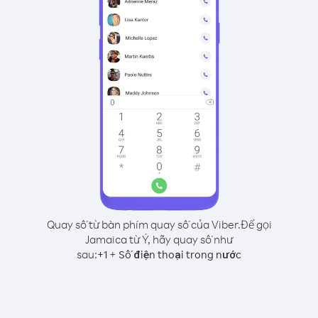
Quay số từ bàn phím quay số của Viber.
Để gọi
Jamaica từ Ý, hãy quay số như
sau:
+
+
1
Số điện thoại trong nước