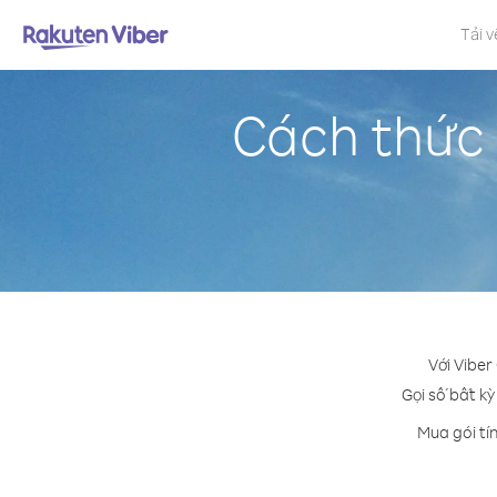
Tải v
Cách thức 
Với Viber
Gọi số bất kỳ
Mua gói tí