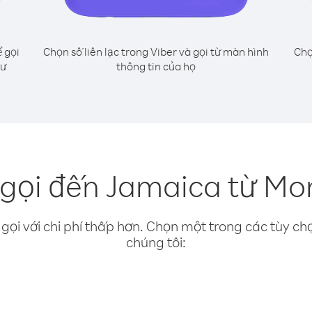
 gọi
Chọn số liên lạc trong Viber và gọi từ màn hình
Chọ
hư
thông tin của họ
gọi đến Jamaica từ Mo
gọi với chi phí thấp hơn. Chọn một trong các tùy chọ
chúng tôi: