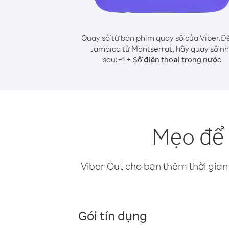
Quay số từ bàn phím quay số của Viber.
Để
Jamaica từ Montserrat, hãy quay số n
sau:
+
+
1
Số điện thoại trong nước
Mẹo để 
Viber Out cho bạn thêm thời gian 
Gói tín dụng