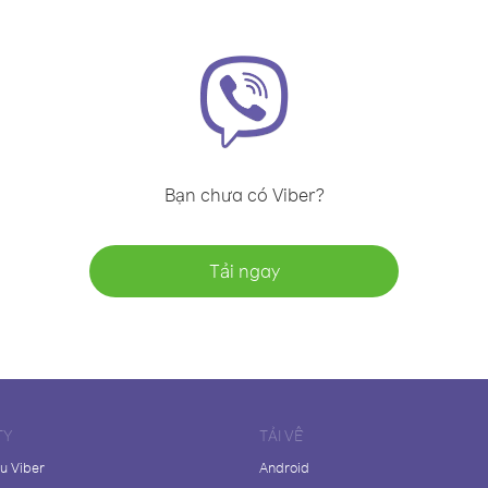
Bạn chưa có Viber?
Tải ngay
TY
TẢI VỀ
ệu Viber
Android