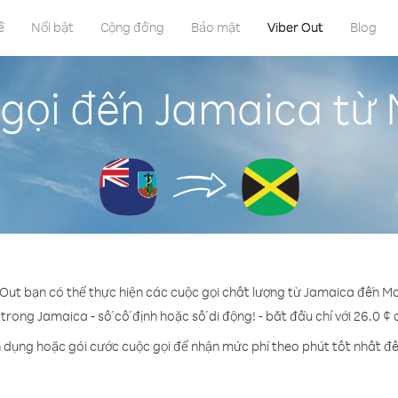
ề
Nổi bật
Cộng đồng
Bảo mật
Viber Out
Blog
gọi đến Jamaica từ
 Out bạn có thể thực hiện các cuộc gọi chất lượng từ Jamaica đến M
 trong Jamaica - số cố định hoặc số di động! - bắt đầu chỉ với 26.0 ¢
n dụng hoặc gói cước cuộc gọi để nhận mức phí theo phút tốt nhất đ