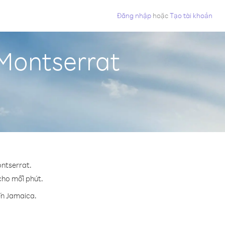
Đăng nhập
hoặc
Tạo tài khoản
 Montserrat
ontserrat.
 cho mỗi phút.
ến Jamaica.