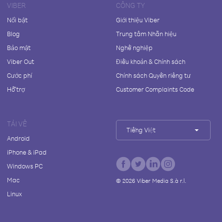
VIBER
CÔNG TY
Nổi bật
Giới thiệu Viber
Blog
Trung tâm Nhãn hiệu
Bảo mật
Nghề nghiệp
Viber Out
Điều khoản & Chính sách
Cước phí
Chính sách Quyền riêng tư
Hỗ trợ
Customer Complaints Code
TẢI VỀ
Tiếng Việt
Android
iPhone & iPad
Windows PC
Mac
©
2026
Viber Media S.à r.l.
Linux