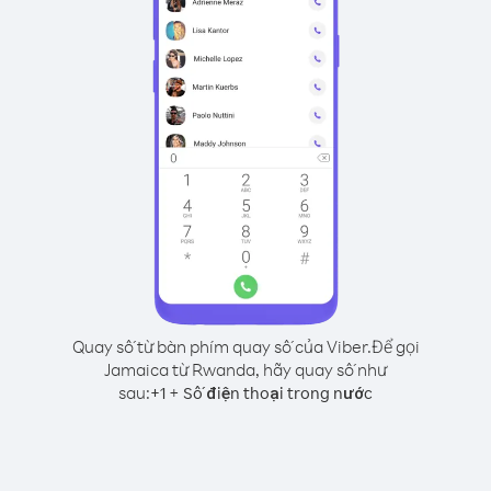
Quay số từ bàn phím quay số của Viber.
Để gọi
Jamaica từ Rwanda, hãy quay số như
sau:
+
+
1
Số điện thoại trong nước