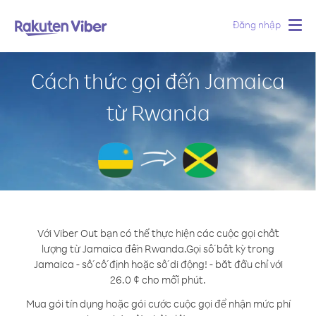
Đăng nhập
Togg
navig
Cách thức gọi đến Jamaica
từ Rwanda
Với Viber Out bạn có thể thực hiện các cuộc gọi chất
lượng từ Jamaica đến Rwanda.
Gọi số bất kỳ trong
Jamaica - số cố định hoặc số di động! - bắt đầu chỉ với
26.0 ¢ cho mỗi phút.
Mua gói tín dụng hoặc gói cước cuộc gọi để nhận mức phí