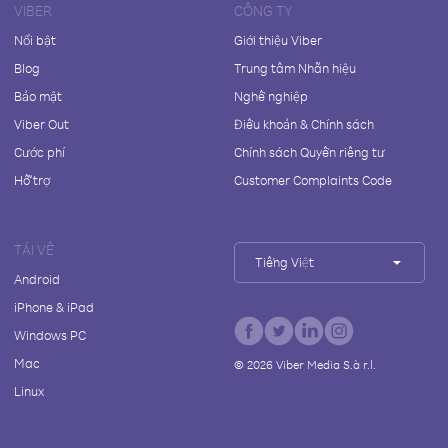
VIBER
CÔNG TY
Nổi bật
Giới thiệu Viber
Blog
Trung tâm Nhãn hiệu
Bảo mật
Nghề nghiệp
Viber Out
Điều khoản & Chính sách
Cước phí
Chính sách Quyền riêng tư
Hỗ trợ
Customer Complaints Code
TẢI VỀ
Tiếng Việt
Android
iPhone & iPad
Windows PC
Mac
©
2026
Viber Media S.à r.l.
Linux