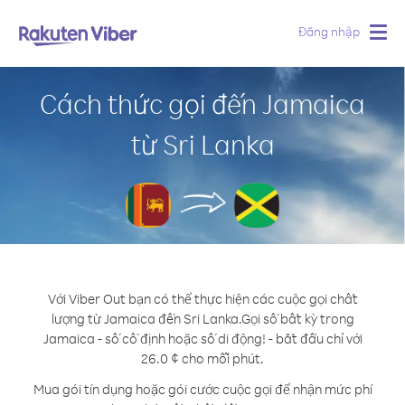
Đăng nhập
Togg
navig
Cách thức gọi đến Jamaica
từ Sri Lanka
Với Viber Out bạn có thể thực hiện các cuộc gọi chất
lượng từ Jamaica đến Sri Lanka.
Gọi số bất kỳ trong
Jamaica - số cố định hoặc số di động! - bắt đầu chỉ với
26.0 ¢ cho mỗi phút.
Mua gói tín dụng hoặc gói cước cuộc gọi để nhận mức phí