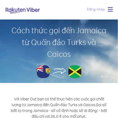
Đăng nhập
Togg
navig
Cách thức gọi đến Jamaica
từ Quần đảo Turks và
Caicos
Với Viber Out bạn có thể thực hiện các cuộc gọi chất
lượng từ Jamaica đến Quần đảo Turks và Caicos.
Gọi số
bất kỳ trong Jamaica - số cố định hoặc số di động! - bắt
đầu chỉ với 26.0 ¢ cho mỗi phút.