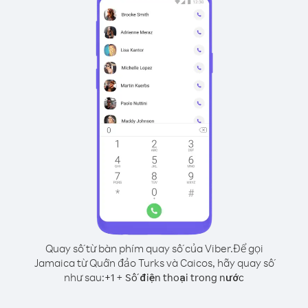
Quay số từ bàn phím quay số của Viber.
Để gọi
Jamaica từ Quần đảo Turks và Caicos, hãy quay số
như sau:
+
+
1
Số điện thoại trong nước