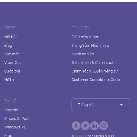
VIBER
CÔNG TY
Nổi bật
Giới thiệu Viber
Blog
Trung tâm Nhãn hiệu
Bảo mật
Nghề nghiệp
Viber Out
Điều khoản & Chính sách
Cước phí
Chính sách Quyền riêng tư
Hỗ trợ
Customer Complaints Code
TẢI VỀ
Tiếng Việt
Android
iPhone & iPad
Windows PC
Mac
©
2026
Viber Media S.à r.l.