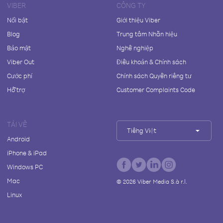
VIBER
CÔNG TY
Nổi bật
Giới thiệu Viber
Blog
Trung tâm Nhãn hiệu
Bảo mật
Nghề nghiệp
Viber Out
Điều khoản & Chính sách
Cước phí
Chính sách Quyền riêng tư
Hỗ trợ
Customer Complaints Code
TẢI VỀ
Tiếng Việt
Android
iPhone & iPad
Windows PC
Mac
©
2026
Viber Media S.à r.l.
Linux