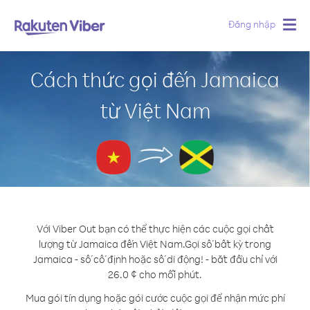
Đăng nhập
Togg
navig
Cách thức gọi đến Jamaica
từ Việt Nam
Với Viber Out bạn có thể thực hiện các cuộc gọi chất
lượng từ Jamaica đến Việt Nam.
Gọi số bất kỳ trong
Jamaica - số cố định hoặc số di động! - bắt đầu chỉ với
26.0 ¢ cho mỗi phút.
Mua gói tín dụng hoặc gói cước cuộc gọi để nhận mức phí