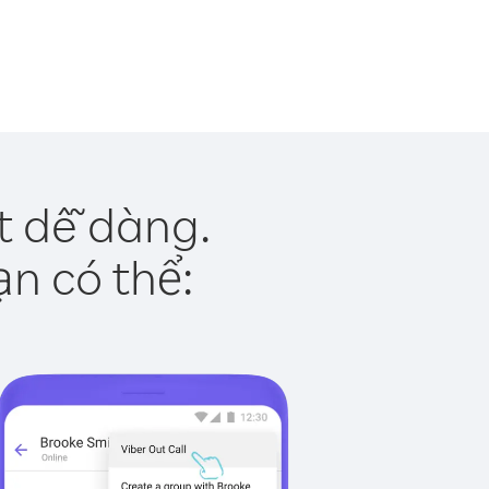
t dễ dàng.
ạn có thể: