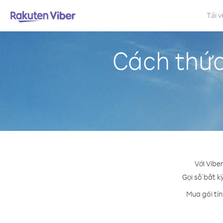
Tải v
Cách thức
Với Vibe
Gọi số bất k
Mua gói tí