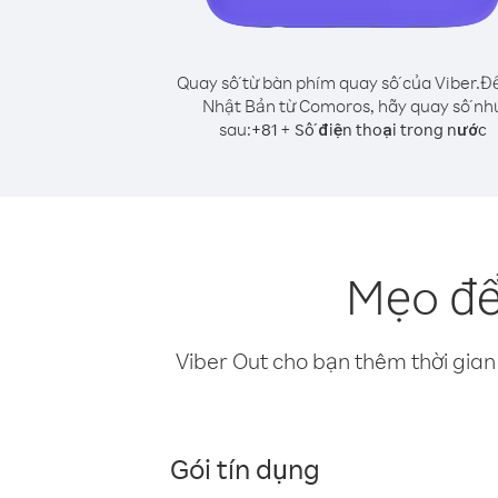
Quay số từ bàn phím quay số của Viber.
Để
Nhật Bản từ Comoros, hãy quay số nh
sau:
+
+
81
Số điện thoại trong nước
Mẹo để
Viber Out cho bạn thêm thời gian 
Gói tín dụng