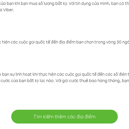
a bạn khi bạn mua số lượng bất kỳ. Với tín dụng của mình, bạn có th
a Viber.
 hiện các cuộc gọi quốc tế đến địa điểm bạn chọn trong vòng 30 ngày
ạn sự linh hoạt khi thực hiện các cuộc gọi quốc tế đến các số điện 
cước của bạn bất kỳ lúc nào. Với gói cước thuê bao hàng tháng, bạn 
Tìm kiếm thêm các địa điểm