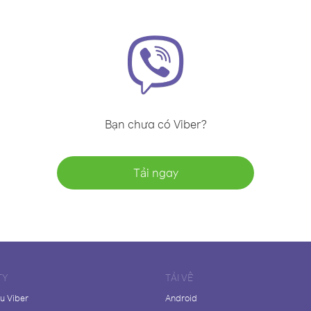
Bạn chưa có Viber?
Tải ngay
TY
TẢI VỀ
ệu Viber
Android