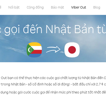
ề
Nổi bật
Cộng đồng
Bảo mật
Viber Out
Blog
 gọi đến Nhật Bản 
r Out bạn có thể thực hiện các cuộc gọi chất lượng từ Nhật Bản đến
ỳ trong Nhật Bản - số cố định hoặc số di động! - bắt đầu chỉ với 2.7 ¢ 
n dụng hoặc gói cước cuộc gọi để nhận mức phí theo phút tốt nhất đế