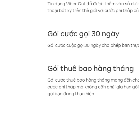
Tín dụng Viber Out đã được thêm vào số dư củ
thoại bất kỳ trên thế giới với cước phí thấp củ
Gói cước gọi 30 ngày
Gói cước cuộc gọi 30 ngày cho phép bạn thực
Gói thuê bao hàng tháng
Gói cước thuê bao hàng tháng mang đến cho b
cước phí thấp mà không cần phải gia hạn gói 
gọi bạn đang thực hiện