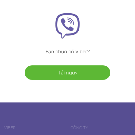
Bạn chưa có Viber?
Tải ngay
VIBER
CÔNG TY