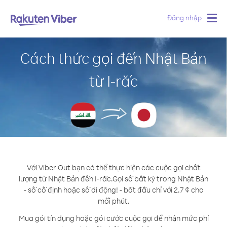
Đăng nhập
Togg
navig
Cách thức gọi đến Nhật Bản
từ I-rắc
Với Viber Out bạn có thể thực hiện các cuộc gọi chất
lượng từ Nhật Bản đến I-rắc.
Gọi số bất kỳ trong Nhật Bản
- số cố định hoặc số di động! - bắt đầu chỉ với 2.7 ¢ cho
mỗi phút.
Mua gói tín dụng hoặc gói cước cuộc gọi để nhận mức phí