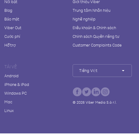
Nổi bật
Giới thiệu Viber
Blog
Trung tâm Nhãn hiệu
Bảo mật
Nghề nghiệp
Viber Out
Điều khoản & Chính sách
Cước phí
Chính sách Quyền riêng tư
Hỗ trợ
Customer Complaints Code
TẢI VỀ
Tiếng Việt
Android
iPhone & iPad
Windows PC
Mac
©
2026
Viber Media S.à r.l.
Linux