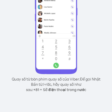
Quay số từ bàn phím quay số của Viber.
Để gọi Nhật
Bản từ I-rắc, hãy quay số như
sau:
+
+
81
Số điện thoại trong nước