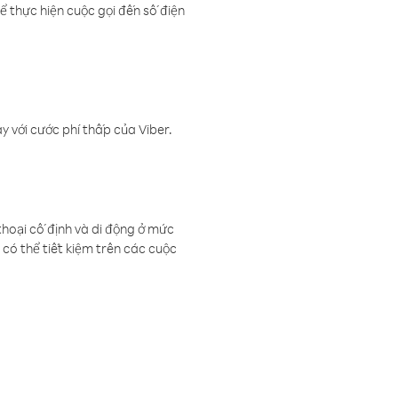
ể thực hiện cuộc gọi đến số điện
 với cước phí thấp của Viber.
thoại cố định và di động ở mức
có thể tiết kiệm trên các cuộc