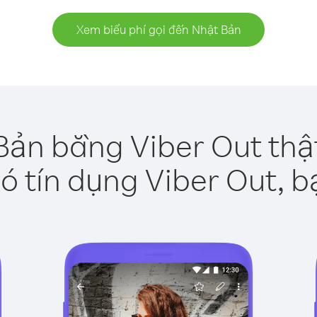
Xem biểu phí gọi đến Nhật Bản
Bản bằng Viber Out thậ
ó tín dụng Viber Out, b