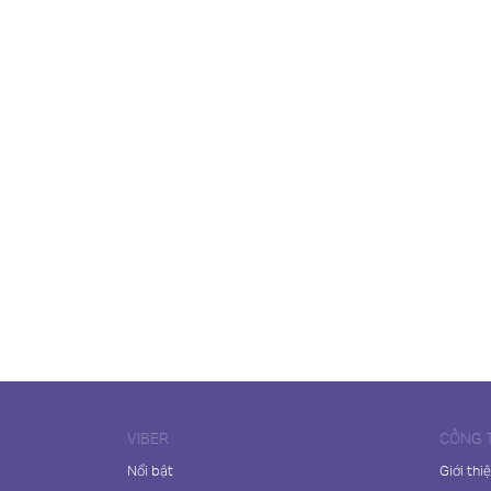
VIBER
CÔNG 
Nổi bật
Giới thi