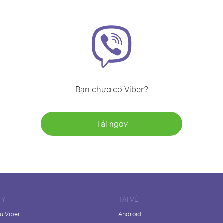
Bạn chưa có Viber?
Tải ngay
TY
TẢI VỀ
ệu Viber
Android