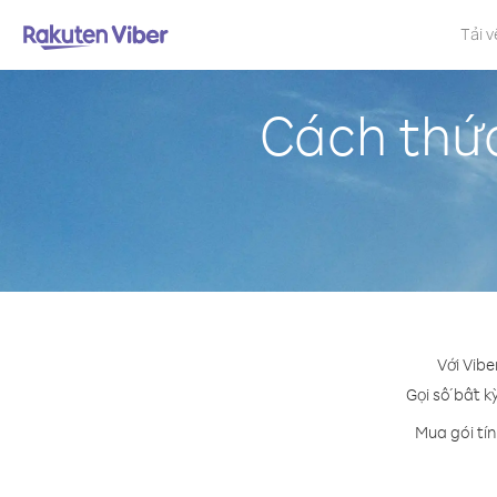
Tải v
Cách thức
Với Vibe
Gọi số bất k
Mua gói tí