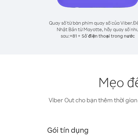
Quay số từ bàn phím quay số của Viber.
Để
Nhật Bản từ Mayotte, hãy quay số nh
sau:
+
+
81
Số điện thoại trong nước
Mẹo để
Viber Out cho bạn thêm thời gian 
Gói tín dụng