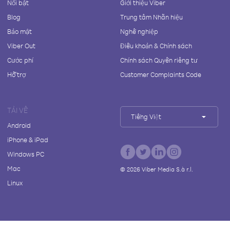
Nổi bật
Giới thiệu Viber
Blog
Trung tâm Nhãn hiệu
Bảo mật
Nghề nghiệp
Viber Out
Điều khoản & Chính sách
Cước phí
Chính sách Quyền riêng tư
Hỗ trợ
Customer Complaints Code
TẢI VỀ
Tiếng Việt
Android
iPhone & iPad
Windows PC
Mac
©
2026
Viber Media S.à r.l.
Linux