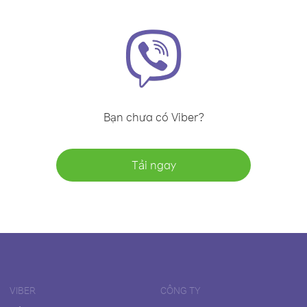
Bạn chưa có Viber?
Tải ngay
VIBER
CÔNG TY