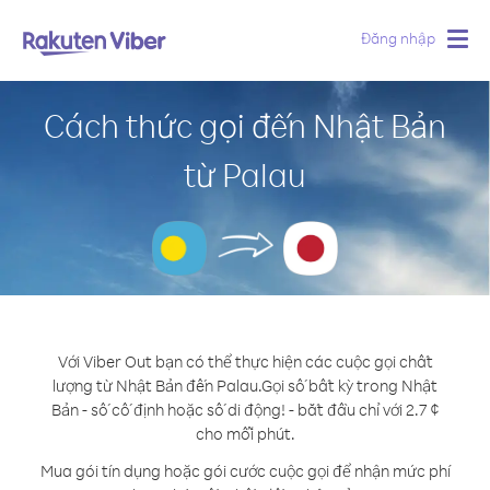
Đăng nhập
Togg
navig
Cách thức gọi đến Nhật Bản
từ Palau
Với Viber Out bạn có thể thực hiện các cuộc gọi chất
lượng từ Nhật Bản đến Palau.
Gọi số bất kỳ trong Nhật
Bản - số cố định hoặc số di động! - bắt đầu chỉ với 2.7 ¢
cho mỗi phút.
Mua gói tín dụng hoặc gói cước cuộc gọi để nhận mức phí