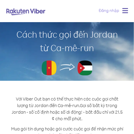
Đăng nhập
Togg
navig
Cách thức gọi đến Jordan
từ Ca-mê-run
Với Viber Out bạn có thể thực hiện các cuộc gọi chất
lượng từ Jordan đến Ca-mê-run.
Gọi số bất kỳ trong
Jordan - số cố định hoặc số di động! - bắt đầu chỉ với 21.5
¢ cho mỗi phút.
Mua gói tín dụng hoặc gói cước cuộc gọi để nhận mức phí