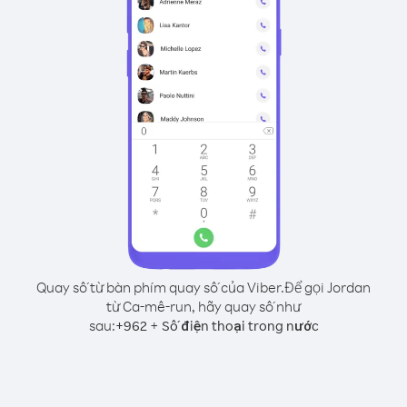
Quay số từ bàn phím quay số của Viber.
Để gọi Jordan
từ Ca-mê-run, hãy quay số như
sau:
+
+
962
Số điện thoại trong nước