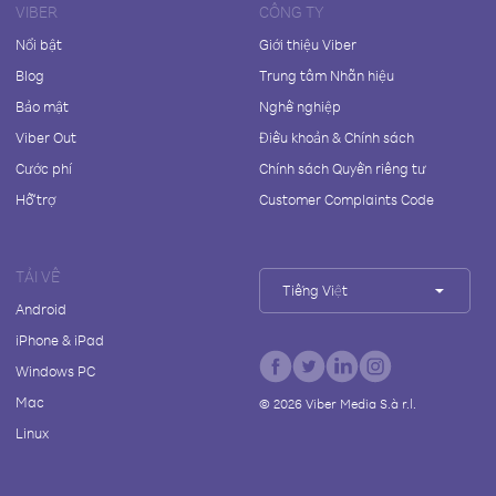
VIBER
CÔNG TY
Nổi bật
Giới thiệu Viber
Blog
Trung tâm Nhãn hiệu
Bảo mật
Nghề nghiệp
Viber Out
Điều khoản & Chính sách
Cước phí
Chính sách Quyền riêng tư
Hỗ trợ
Customer Complaints Code
TẢI VỀ
Tiếng Việt
Android
iPhone & iPad
Windows PC
Mac
©
2026
Viber Media S.à r.l.
Linux