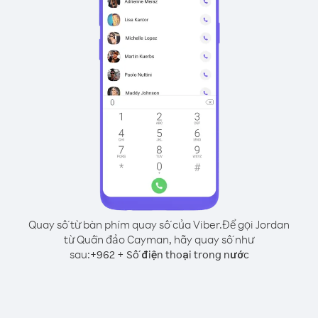
Quay số từ bàn phím quay số của Viber.
Để gọi Jordan
từ Quần đảo Cayman, hãy quay số như
sau:
+
+
962
Số điện thoại trong nước