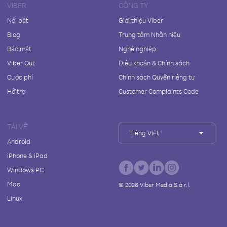
VIBER
CÔNG TY
Nổi bật
Giới thiệu Viber
Blog
Trung tâm Nhãn hiệu
Bảo mật
Nghề nghiệp
Viber Out
Điều khoản & Chính sách
Cước phí
Chính sách Quyền riêng tư
Hỗ trợ
Customer Complaints Code
TẢI VỀ
Tiếng Việt
Android
iPhone & iPad
Windows PC
Mac
©
2026
Viber Media S.à r.l.
Linux