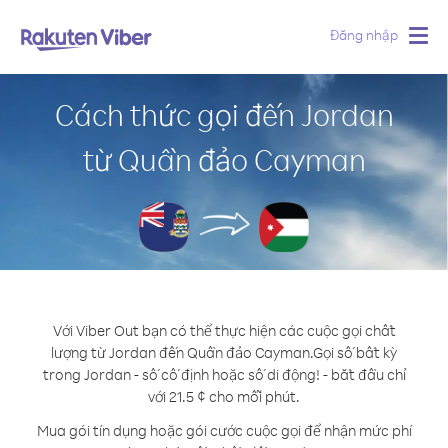
Đăng nhập
Togg
navig
Cách thức gọi đến Jordan
từ Quần đảo Cayman
Với Viber Out bạn có thể thực hiện các cuộc gọi chất
lượng từ Jordan đến Quần đảo Cayman.
Gọi số bất kỳ
trong Jordan - số cố định hoặc số di động! - bắt đầu chỉ
với 21.5 ¢ cho mỗi phút.
Mua gói tín dụng hoặc gói cước cuộc gọi để nhận mức phí