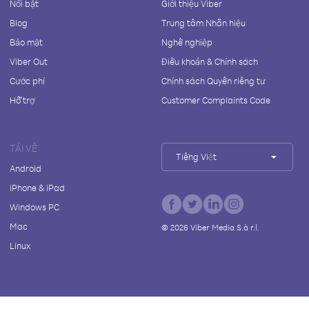
Nổi bật
Giới thiệu Viber
Blog
Trung tâm Nhãn hiệu
Bảo mật
Nghề nghiệp
Viber Out
Điều khoản & Chính sách
Cước phí
Chính sách Quyền riêng tư
Hỗ trợ
Customer Complaints Code
TẢI VỀ
Tiếng Việt
Android
iPhone & iPad
Windows PC
Mac
©
2026
Viber Media S.à r.l.
Linux