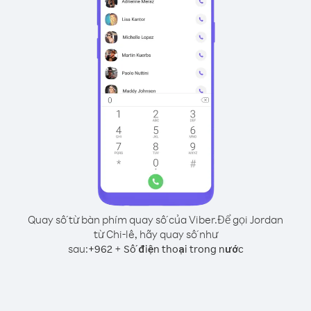
Quay số từ bàn phím quay số của Viber.
Để gọi Jordan
từ Chi-lê, hãy quay số như
sau:
+
+
962
Số điện thoại trong nước