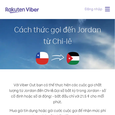
Đăng nhập
Togg
navig
Cách thức gọi đến Jordan
từ Chi-lê
Với Viber Out bạn có thể thực hiện các cuộc gọi chất
lượng từ Jordan đến Chi-lê.
Gọi số bất kỳ trong Jordan - số
cố định hoặc số di động! - bắt đầu chỉ với 21.5 ¢ cho mỗi
phút.
Mua gói tín dụng hoặc gói cước cuộc gọi để nhận mức phí