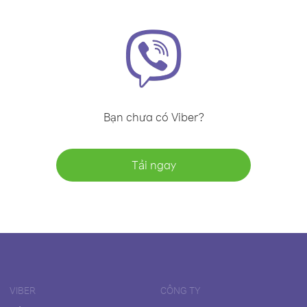
Bạn chưa có Viber?
Tải ngay
VIBER
CÔNG TY