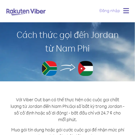
Đăng nhập
Togg
navig
Cách thức gọi đến Jordan
từ Nam Phi
Với Viber Out bạn có thể thực hiện các cuộc gọi chất
lượng từ Jordan đến Nam Phi.
Gọi số bất kỳ trong Jordan -
số cố định hoặc số di động! - bắt đầu chỉ với 24.7 ¢ cho
mỗi phút.
Mua gói tín dụng hoặc gói cước cuộc gọi để nhận mức phí