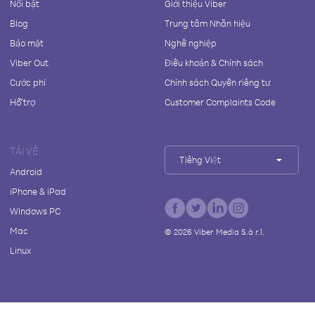
Nổi bật
Giới thiệu Viber
Blog
Trung tâm Nhãn hiệu
Bảo mật
Nghề nghiệp
Viber Out
Điều khoản & Chính sách
Cước phí
Chính sách Quyền riêng tư
Hỗ trợ
Customer Complaints Code
TẢI VỀ
Tiếng Việt
Android
iPhone & iPad
Windows PC
Mac
©
2026
Viber Media S.à r.l.
Linux