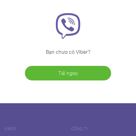
Bạn chưa có Viber?
Tải ngay
VIBER
CÔNG TY