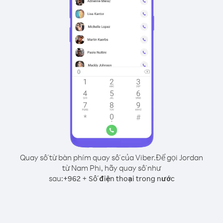
Quay số từ bàn phím quay số của Viber.
Để gọi Jordan
từ Nam Phi, hãy quay số như
sau:
+
+
962
Số điện thoại trong nước