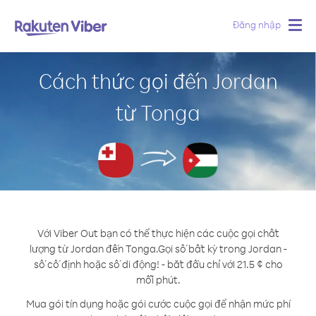
Đăng nhập
Togg
navig
Cách thức gọi đến Jordan
từ Tonga
Với Viber Out bạn có thể thực hiện các cuộc gọi chất
lượng từ Jordan đến Tonga.
Gọi số bất kỳ trong Jordan -
số cố định hoặc số di động! - bắt đầu chỉ với 21.5 ¢ cho
mỗi phút.
Mua gói tín dụng hoặc gói cước cuộc gọi để nhận mức phí