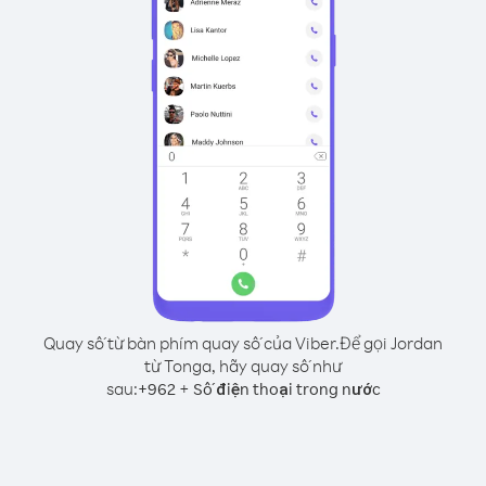
Quay số từ bàn phím quay số của Viber.
Để gọi Jordan
từ Tonga, hãy quay số như
sau:
+
+
962
Số điện thoại trong nước