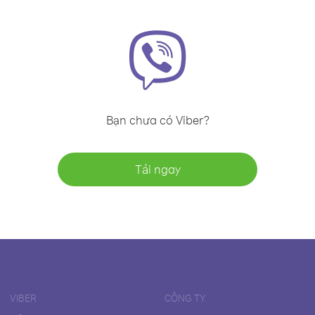
Bạn chưa có Viber?
Tải ngay
VIBER
CÔNG TY