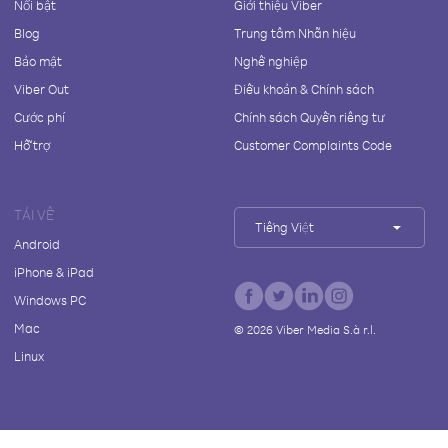
Nổi bật
Giới thiệu Viber
Blog
Trung tâm Nhãn hiệu
Bảo mật
Nghề nghiệp
Viber Out
Điều khoản & Chính sách
Cước phí
Chính sách Quyền riêng tư
Hỗ trợ
Customer Complaints Code
TẢI VỀ
Tiếng Việt
Android
iPhone & iPad
Windows PC
Mac
©
2026
Viber Media S.à r.l.
Linux