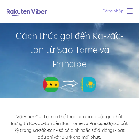
Đăng nhập
Togg
navig
Cách thức gọi đến Ka-zắc-
tan từ Sao Tome và
Principe
Với Viber Out bạn có thể thực hiện các cuộc gọi chất
lượng từ Ka-zắc-tan đến Sao Tome và Principe.
Gọi số bất
kỳ trong Ka-zắc-tan - số cố định hoặc số di động! - bắt
đầu chỉ với 13.8 ¢ cho mỗi phút.