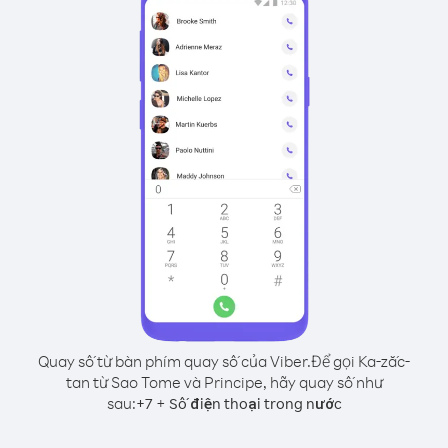
Quay số từ bàn phím quay số của Viber.
Để gọi Ka-zắc-
tan từ Sao Tome và Principe, hãy quay số như
sau:
+
+
7
Số điện thoại trong nước