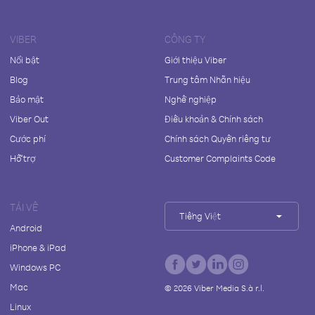
VIBER
CÔNG TY
Nổi bật
Giới thiệu Viber
Blog
Trung tâm Nhãn hiệu
Bảo mật
Nghề nghiệp
Viber Out
Điều khoản & Chính sách
Cước phí
Chính sách Quyền riêng tư
Hỗ trợ
Customer Complaints Code
TẢI VỀ
Tiếng Việt
Android
iPhone & iPad
Windows PC
Mac
©
2026
Viber Media S.à r.l.
Linux