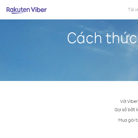
Tải v
Cách thức
Với Vibe
Gọi số bất 
Mua gói t