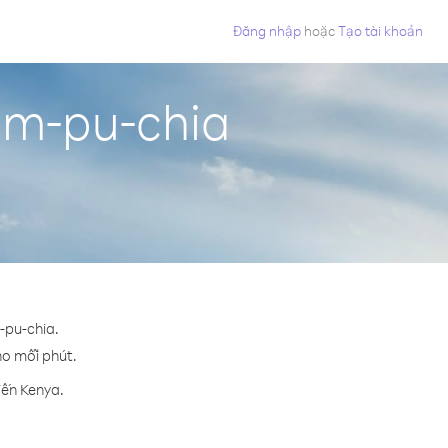
Đăng nhập
hoặc
Tạo tài khoản
am-pu-chia
-pu-chia.
ho mỗi phút.
đến Kenya.