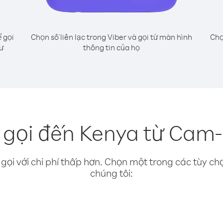
 gọi
Chọn số liên lạc trong Viber và gọi từ màn hình
Chọ
ư
thông tin của họ
 gọi đến Kenya từ Cam-
gọi với chi phí thấp hơn. Chọn một trong các tùy chọ
chúng tôi: