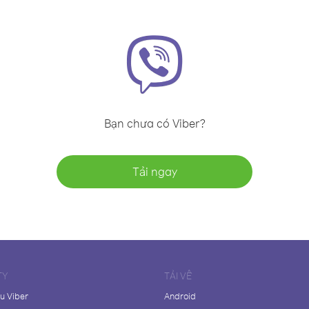
Bạn chưa có Viber?
Tải ngay
TY
TẢI VỀ
ệu Viber
Android