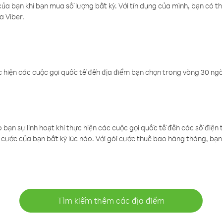
a bạn khi bạn mua số lượng bất kỳ. Với tín dụng của mình, bạn có th
a Viber.
 hiện các cuộc gọi quốc tế đến địa điểm bạn chọn trong vòng 30 ngày
ạn sự linh hoạt khi thực hiện các cuộc gọi quốc tế đến các số điện 
cước của bạn bất kỳ lúc nào. Với gói cước thuê bao hàng tháng, bạn 
Tìm kiếm thêm các địa điểm