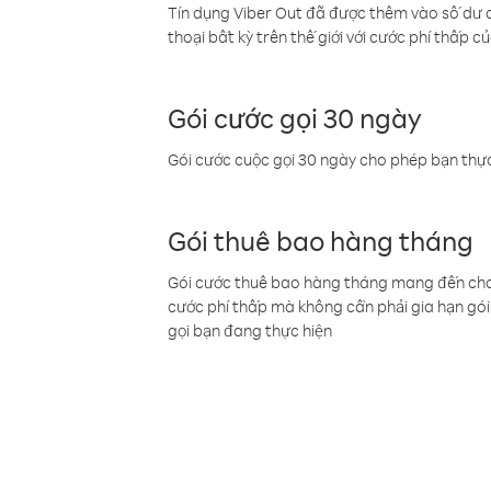
Tín dụng Viber Out đã được thêm vào số dư củ
thoại bất kỳ trên thế giới với cước phí thấp củ
Gói cước gọi 30 ngày
Gói cước cuộc gọi 30 ngày cho phép bạn thực
Gói thuê bao hàng tháng
Gói cước thuê bao hàng tháng mang đến cho b
cước phí thấp mà không cần phải gia hạn gói 
gọi bạn đang thực hiện