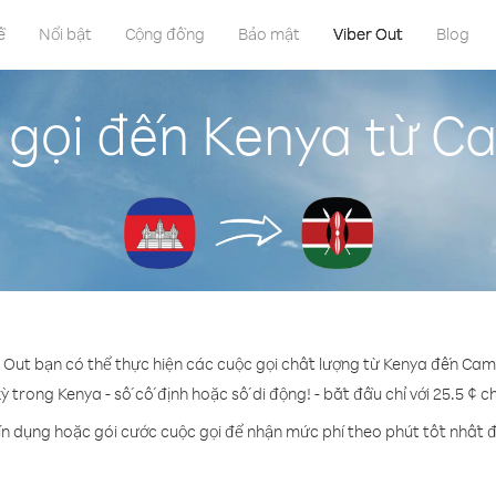
ề
Nổi bật
Cộng đồng
Bảo mật
Viber Out
Blog
 gọi đến Kenya từ C
r Out bạn có thể thực hiện các cuộc gọi chất lượng từ Kenya đến Cam
kỳ trong Kenya - số cố định hoặc số di động! - bắt đầu chỉ với 25.5 ¢ c
ín dụng hoặc gói cước cuộc gọi để nhận mức phí theo phút tốt nhất 