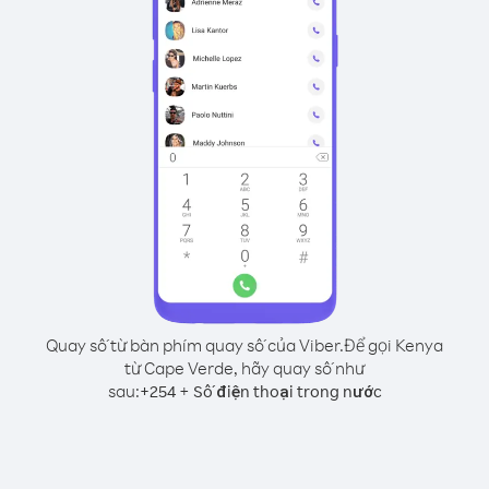
Quay số từ bàn phím quay số của Viber.
Để gọi Kenya
từ Cape Verde, hãy quay số như
sau:
+
+
254
Số điện thoại trong nước