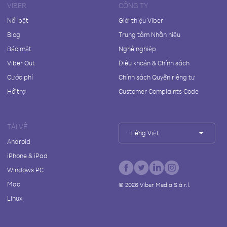
VIBER
CÔNG TY
Nổi bật
Giới thiệu Viber
Blog
Trung tâm Nhãn hiệu
Bảo mật
Nghề nghiệp
Viber Out
Điều khoản & Chính sách
Cước phí
Chính sách Quyền riêng tư
Hỗ trợ
Customer Complaints Code
TẢI VỀ
Tiếng Việt
Android
iPhone & iPad
Windows PC
Mac
©
2026
Viber Media S.à r.l.
Linux