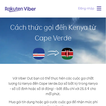
Đăng nhập
Togg
navig
Cách thức gọi đến Kenya từ
Cape Verde
Với Viber Out bạn có thể thực hiện các cuộc gọi chất
lượng từ Kenya đến Cape Verde.
Gọi số bất kỳ trong Kenya
- số cố định hoặc số di động! - bắt đầu chỉ với 25.5 ¢ cho
mỗi phút.
Mua gói tín dụng hoặc gói cước cuộc gọi để nhận mức phí