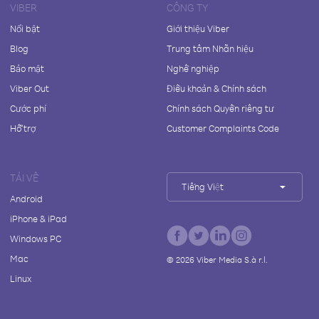
VIBER
CÔNG TY
Nổi bật
Giới thiệu Viber
Blog
Trung tâm Nhãn hiệu
Bảo mật
Nghề nghiệp
Viber Out
Điều khoản & Chính sách
Cước phí
Chính sách Quyền riêng tư
Hỗ trợ
Customer Complaints Code
TẢI VỀ
Tiếng Việt
Android
iPhone & iPad
Windows PC
Mac
©
2026
Viber Media S.à r.l.
Linux