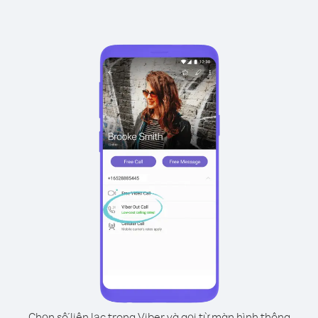
Chọn số liên lạc trong Viber và gọi từ màn hình thông