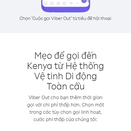
Chọn "Cuộc gọi Viber Out" từ tiêu đề hội thoại
Mẹo để gọi đến
Kenya từ Hệ thống
Vệ tinh Di động
Toàn cầu
Viber Out cho bạn thêm thời gian
gọi với chi phí thấp hơn. Chọn một
trong các tùy chọn gọi linh hoạt,
cước phí thấp của chúng tôi: