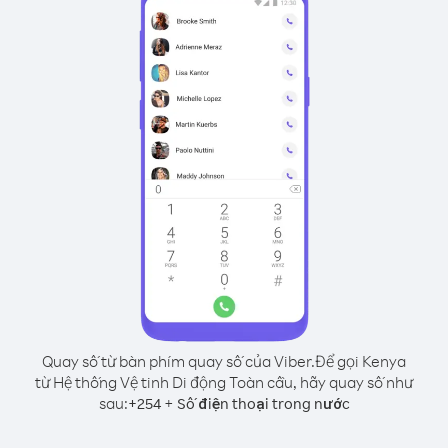
Quay số từ bàn phím quay số của Viber.
Để gọi Kenya
từ Hệ thống Vệ tinh Di động Toàn cầu, hãy quay số như
sau:
+
+
254
Số điện thoại trong nước