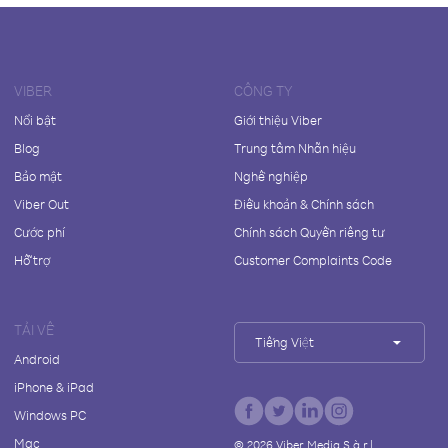
VIBER
CÔNG TY
Nổi bật
Giới thiệu Viber
Blog
Trung tâm Nhãn hiệu
Bảo mật
Nghề nghiệp
Viber Out
Điều khoản & Chính sách
Cước phí
Chính sách Quyền riêng tư
Hỗ trợ
Customer Complaints Code
TẢI VỀ
Tiếng Việt
Android
iPhone & iPad
Windows PC
Mac
©
2026
Viber Media S.à r.l.