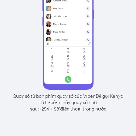
Quay số từ bàn phím quay số của Viber.
Để gọi Kenya
từ Li-bê-ri, hãy quay số như
sau:
+
+
254
Số điện thoại trong nước