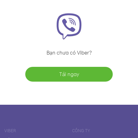
Bạn chưa có Viber?
Tải ngay
VIBER
CÔNG TY