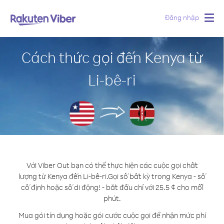
Đăng nhập
Togg
navig
Cách thức gọi đến Kenya từ
Li-bê-ri
Với Viber Out bạn có thể thực hiện các cuộc gọi chất
lượng từ Kenya đến Li-bê-ri.
Gọi số bất kỳ trong Kenya - số
cố định hoặc số di động! - bắt đầu chỉ với 25.5 ¢ cho mỗi
phút.
Mua gói tín dụng hoặc gói cước cuộc gọi để nhận mức phí