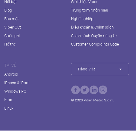
Nổi bật
Giới thiệu Viber
Blog
Trung tâm Nhãn hiệu
Bảo mật
Nghề nghiệp
Viber Out
Điều khoản & Chính sách
Cước phí
Chính sách Quyền riêng tư
Hỗ trợ
Customer Complaints Code
TẢI VỀ
Tiếng Việt
Android
iPhone & iPad
Windows PC
Mac
©
2026
Viber Media S.à r.l.
Linux