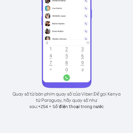
Quay số từ bàn phím quay số của Viber.
Để gọi Kenya
từ Paraguay, hãy quay số như
sau:
+
+
254
Số điện thoại trong nước