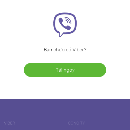
Bạn chưa có Viber?
Tải ngay
VIBER
CÔNG TY