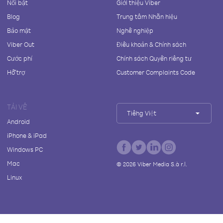
Nổi bật
Giới thiệu Viber
Blog
Trung tâm Nhãn hiệu
Bảo mật
Nghề nghiệp
Viber Out
Điều khoản & Chính sách
Cước phí
Chính sách Quyền riêng tư
Hỗ trợ
Customer Complaints Code
TẢI VỀ
Tiếng Việt
Android
iPhone & iPad
Windows PC
Mac
©
2026
Viber Media S.à r.l.
Linux