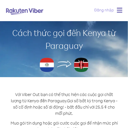
Đăng nhập
Togg
navig
Cách thức gọi đến Kenya từ
Paraguay
Với Viber Out bạn có thể thực hiện các cuộc gọi chất
lượng từ Kenya đến Paraguay.
Gọi số bất kỳ trong Kenya -
số cố định hoặc số di động! - bắt đầu chỉ với 25.5 ¢ cho
mỗi phút.
Mua gói tín dụng hoặc gói cước cuộc gọi để nhận mức phí